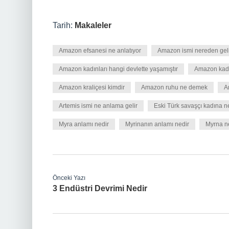
Tarih:
Makaleler
Amazon efsanesi ne anlatıyor
Amazon ismi nereden gel
Amazon kadınları hangi devlette yaşamıştır
Amazon kadı
Amazon kraliçesi kimdir
Amazon ruhu ne demek
A
Artemis ismi ne anlama gelir
Eski Türk savaşçı kadına n
Myra anlamı nedir
Myrinanın anlamı nedir
Myrna n
Önceki Yazı
3 Endüstri Devrimi Nedir