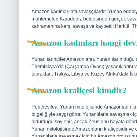
Amazon kadınları atlı savaşçılardır. Yunan edebi
muhtemelen Karadeniz bölgesinden gerçek savaş
kahramanına karşı savaştı ve kaybetti: Herkül, T
Amazon kadınları hangi devl
Yunan tarihçiler Amazonların, Yunanlıların doğu 
Themiskyra’da (Çarşamba Ovası) yaşadıklarını v
toprakları, Trakya, Libya ve Kuzey Afrika’daki İski
Amazon kraliçesi kimdir?
Penthesilea, Yunan mitolojisinde Amazonların kral
bilgeliğiyle saygı görür. Yunanlılarla savaşmak 
öldürdüğü söylenir, ancak Zeus onu hayata dönd
Yunan mitolojisinde Amazonların kraliçesidir ve ce
Yunanlılarla savaşmak için bir Amazon ordusunu 