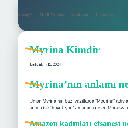
Anasayfa
Gizlilik Politikası
Yasal Uyarı
Hakkımızda
Myrina Kimdir
Tarih: Ekim 11, 2024
Myrina’nın anlamı n
Umar, Myrina’nın bazı yazıtlarda “Mourina” adıyla 
adının ise “büyük yurt” anlamına gelen Mura-wana
Amazon kadınları efsanesi n