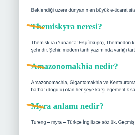
Beklendiği üzere dünyanın en büyük e-ticaret sit
Themiskyra neresi?
Themiskira (Yunanca: Θεμίσκυρα), Thermodon kıy
şehridir. Şehir, modern tarih yazımında varlığı tar
Amazonomakhia nedir?
Amazonomachia, Gigantomakhia ve Kentauromakhi
barbar (doğulu) olan her şeye karşı egemenlik s
Myra anlamı nedir?
Tureng – myra – Türkçe İngilizce sözlük. Geçmişi