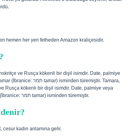
rdü.
men hemen her yeri fetheden Amazon kraliçesidir.
?
skritçe ve Rusça kökenli bir dişil isimdir. Date, palmiye
inden türemiştir. Tamara,
ve Rusça kökenli bir dişil isimdir. Date, palmiye veya
palmiye ağacı anlamına gelir ve İncil’deki Tamar (İbranice: תמר tamar) isminden türemiştir.
 denir?
, cesur kadın anlamına gelir.