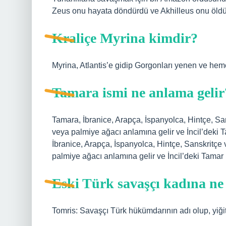
Zeus onu hayata döndürdü ve Akhilleus onu öldü
Kraliçe Myrina kimdir?
Myrina, Atlantis’e gidip Gorgonları yenen ve he
Tamara ismi ne anlama gelir
Tamara, İbranice, Arapça, İspanyolca, Hintçe, San
veya palmiye ağacı anlamına gelir ve İncil’deki Tamar (İbranice: תמר tamar) ism
İbranice, Arapça, İspanyolca, Hintçe, Sanskritçe 
Eski Türk savaşçı kadına ne
Tomris: Savaşçı Türk hükümdarının adı olup, yiğit