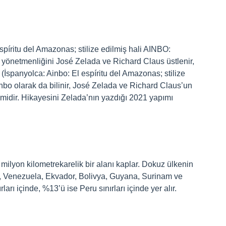
píritu del Amazonas; stilize edilmiş hali AINBO:
 yönetmenliğini José Zelada ve Richard Claus üstlenir,
(İspanyolca: Ainbo: El espíritu del Amazonas; stilize
bo olarak da bilinir, José Zelada ve Richard Claus’un
midir. Hikayesini Zelada’nın yazdığı 2021 yapımı
ilyon kilometrekarelik bir alanı kaplar. Dokuz ülkenin
iya, Venezuela, Ekvador, Bolivya, Guyana, Surinam ve
rı içinde, %13’ü ise Peru sınırları içinde yer alır.