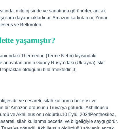
yatında, mitolojisinde ve sanatında görünürler, ancak
çılara dayanmaktadırlar. Amazon kadınları üç Yunan
heseus ve Bellorofon.
ette yaşamıştır?
sınırındaki Thermedon (Terme Nehri) kıyısındaki
e anavatanlarının Güney Rusya’daki (Ukrayna) İskit
t toprakları olduğunu bildirmektedir.[3]
içesidir ve cesareti, silah kullanma becerisi ve
için bir Amazon ordusunu Truva’ya götürdü. Akhilleus’u
ürdü ve Akhilleus onu öldürdü.10 Eylül 2024Penthesilea,
sareti, silah kullanma becerisi ve bilgeliğiyle saygı görür.
Truva’ya götürdü. Akhilleus’u öldürdüğü söylenir, ancak