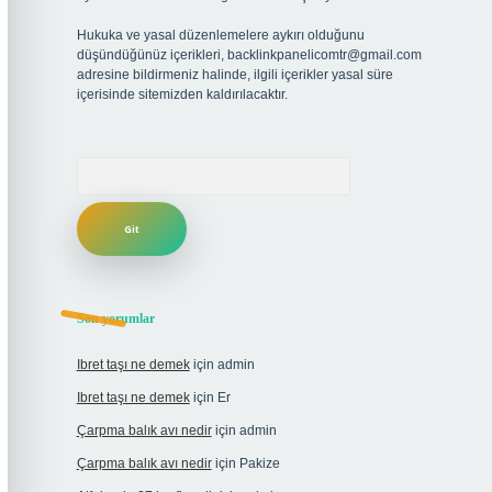
Hukuka ve yasal düzenlemelere aykırı olduğunu
düşündüğünüz içerikleri,
backlinkpanelicomtr@gmail.com
adresine bildirmeniz halinde, ilgili içerikler yasal süre
içerisinde sitemizden kaldırılacaktır.
Arama
Son yorumlar
Ibret taşı ne demek
için
admin
Ibret taşı ne demek
için
Er
Çarpma balık avı nedir
için
admin
Çarpma balık avı nedir
için
Pakize