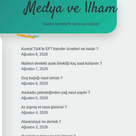
Medya ve İlham
Yaratıcı içeriklerle dünyaya bağlan!
Sidebar
Son Yazılar
hiltonbet giriş
Kuveyt Türk’te EFT transfer ücretleri ne kadar ?
Ağustos 8, 2026
Malleol destekli ayak bilekliği kaç saat kullanılır ?
Ağustos 7, 2026
Duş başlığı nasıl olmalı ?
Ağustos 6, 2026
Avokado çekirdeğinden yağ nasıl yapılır ?
Ağustos 5, 2026
Az pişmiş et nasıl görünür ?
Ağustos 4, 2026
Alaveresiye ne demek ?
Ağustos 3, 2026