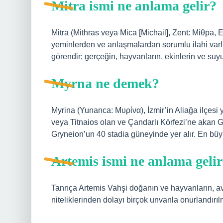
Mitra ismi ne anlama gelir?
Mitra (Mithras veya Mica [Michail], Zent: Miθpa,
yeminlerden ve anlaşmalardan sorumlu ilahi varl
görendir; gerçeğin, hayvanların, ekinlerin ve suy
Myrna ne demek?
Myrina (Yunanca: Μυρίνα), İzmir’in Aliağa ilçesi y
veya Titnaios olan ve Çandarlı Körfezi’ne akan Gü
Gryneion’un 40 stadia güneyinde yer alır. En büyü
Artemis ismi ne anlama geli
Tanrıça Artemis Vahşi doğanın ve hayvanların, avc
niteliklerinden dolayı birçok unvanla onurlandırı