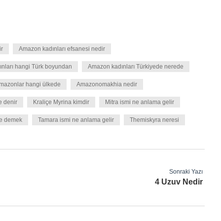
ir
Amazon kadınları efsanesi nedir
nları hangi Türk boyundan
Amazon kadınları Türkiyede nerede
mazonlar hangi ülkede
Amazonomakhia nedir
e denir
Kraliçe Myrina kimdir
Mitra ismi ne anlama gelir
e demek
Tamara ismi ne anlama gelir
Themiskyra neresi
Sonraki Yazı
4 Uzuv Nedir