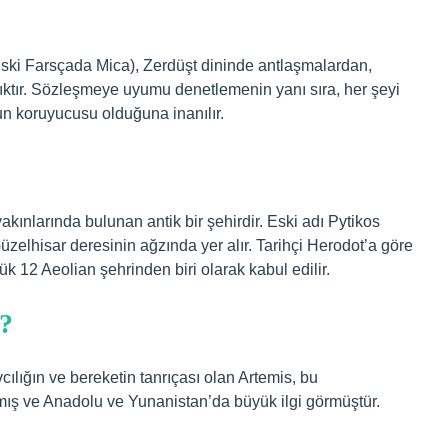
 Eski Farsçada Mica), Zerdüşt dininde antlaşmalardan,
ıktır. Sözleşmeye uyumu denetlemenin yanı sıra, her şeyi
un koruyucusu olduğuna inanılır.
akınlarında bulunan antik bir şehirdir. Eski adı Pytikos
zelhisar deresinin ağzında yer alır. Tarihçi Herodot’a göre
k 12 Aeolian şehrinden biri olarak kabul edilir.
r?
ılığın ve bereketin tanrıçası olan Artemis, bu
lmış ve Anadolu ve Yunanistan’da büyük ilgi görmüştür.