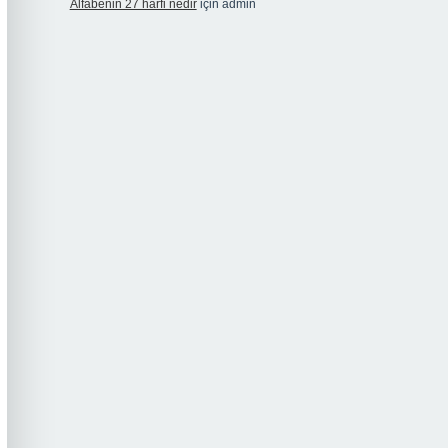
Alfabenin 27 harfi nedir
için
admin