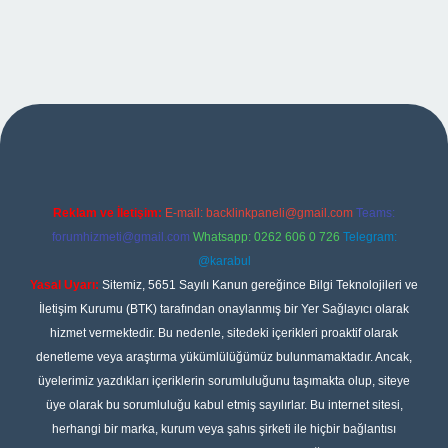
riş
Reklam ve İletişim:
E-mail:
backlinkpaneli@gmail.com
Teams:
forumhizmeti@gmail.com
Whatsapp: 0262 606 0 726
Telegram:
@karabul
Yasal Uyarı:
Sitemiz, 5651 Sayılı Kanun gereğince Bilgi Teknolojileri ve
İletişim Kurumu (BTK) tarafından onaylanmış bir Yer Sağlayıcı olarak
hizmet vermektedir. Bu nedenle, sitedeki içerikleri proaktif olarak
denetleme veya araştırma yükümlülüğümüz bulunmamaktadır. Ancak,
üyelerimiz yazdıkları içeriklerin sorumluluğunu taşımakta olup, siteye
üye olarak bu sorumluluğu kabul etmiş sayılırlar. Bu internet sitesi,
herhangi bir marka, kurum veya şahıs şirketi ile hiçbir bağlantısı