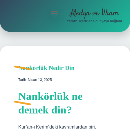
Medya ve İlham
menüyü
aç
Yaratıcı içeriklerle dünyaya bağlan!
Anasayfa
Gizlilik Politikası
Yasal Uyarı
Nankörlük Nedir Din
Hakkımızda
Tarih: Nisan 13, 2025
Nankörlük ne
demek din?
Kur’an-ı Kerim’deki kavramlardan biri.