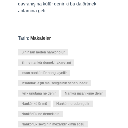
davranışına küfür denir ki bu da örtmek
anlamına gelir.
Tarih:
Makaleler
Bir insan neden nankör olur
Birine nankör demek hakaret mi
İnsan nankördür hangi ayettir
İnsandaki aşırı mal sevgisinin sebebi nedir
İyilik unutana ne denir
Nankör insan kime denir
Nankör küfür mü
Nankör nereden gelir
Nankörlük ne demek din
Nankörlük sevginin mezarıdır kimin sözü