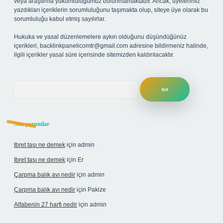
veya araştırma yükümlülüğümüz bulunmamaktadır. Ancak, üyelerimiz
yazdıkları içeriklerin sorumluluğunu taşımakta olup, siteye üye olarak bu
sorumluluğu kabul etmiş sayılırlar.
Hukuka ve yasal düzenlemelere aykırı olduğunu düşündüğünüz
içerikleri,
backlinkpanelicomtr@gmail.com
adresine bildirmeniz halinde,
ilgili içerikler yasal süre içerisinde sitemizden kaldırılacaktır.
Arama
Son yorumlar
Ibret taşı ne demek
için
admin
Ibret taşı ne demek
için
Er
Çarpma balık avı nedir
için
admin
Çarpma balık avı nedir
için
Pakize
Alfabenin 27 harfi nedir
için
admin