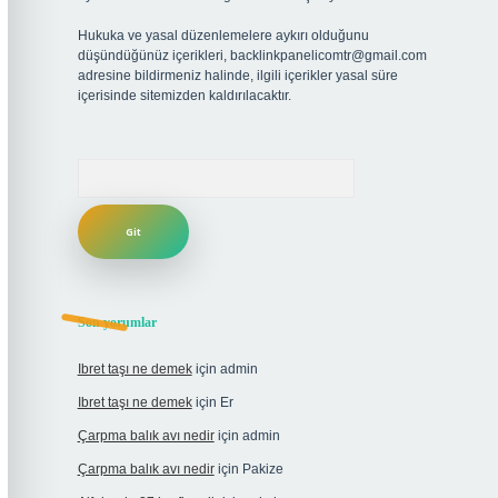
Hukuka ve yasal düzenlemelere aykırı olduğunu
düşündüğünüz içerikleri,
backlinkpanelicomtr@gmail.com
adresine bildirmeniz halinde, ilgili içerikler yasal süre
içerisinde sitemizden kaldırılacaktır.
Arama
Son yorumlar
Ibret taşı ne demek
için
admin
Ibret taşı ne demek
için
Er
Çarpma balık avı nedir
için
admin
Çarpma balık avı nedir
için
Pakize