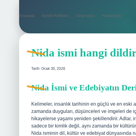
Anasayfa
Gizlilik Politikası
Yasal Uyarı
Hakkımızda
Nida ismi hangi dildir
Tarih: Ocak 30, 2026
Nida İsmi ve Edebiyatın Der
Kelimeler, insanlık tarihinin en güçlü ve en eski a
zamanda duyguları, düşünceleri ve imgeleri de içi
hikayelerse yaşamı yeniden şekillendirir. Adlar, in
sadece bir kimlik değil, aynı zamanda bir kültürün
Nida isminin dil, kültür ve edebiyat dünyasında na