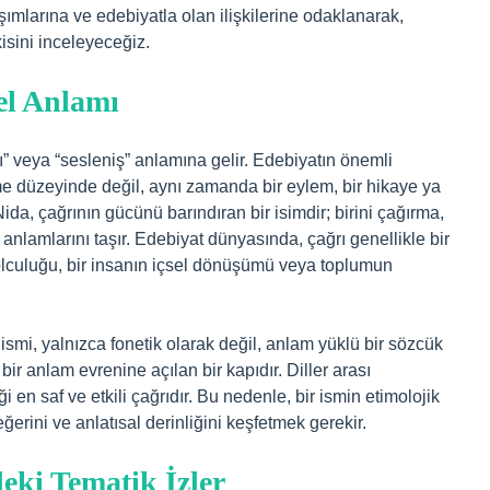
şımlarına ve edebiyatla olan ilişkilerine odaklanarak,
isini inceleyeceğiz.
el Anlamı
rı” veya “sesleniş” anlamına gelir. Edebiyatın önemli
me düzeyinde değil, aynı zamanda bir eylem, bir hikaye ya
ida, çağrının gücünü barındıran bir isimdir; birini çağırma,
anlamlarını taşır. Edebiyat dünyasında, çağrı genellikle bir
lculuğu, bir insanın içsel dönüşümü veya toplumun
smi, yalnızca fonetik olarak değil, anlam yüklü bir sözcük
 bir anlam evrenine açılan bir kapıdır. Diller arası
 en saf ve etkili çağrıdır. Bu nedenle, bir ismin etimolojik
erini ve anlatısal derinliğini keşfetmek gerekir.
eki Tematik İzler