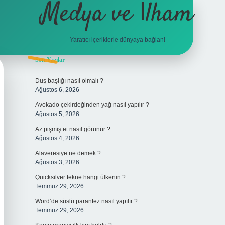
Medya ve İlham
Yaratıcı içeriklerle dünyaya bağlan!
Sidebar
Son Yazılar
hiltonbet giri
Duş başlığı nasıl olmalı ?
Ağustos 6, 2026
Avokado çekirdeğinden yağ nasıl yapılır ?
Ağustos 5, 2026
Az pişmiş et nasıl görünür ?
Ağustos 4, 2026
Alaveresiye ne demek ?
Ağustos 3, 2026
Quicksilver tekne hangi ülkenin ?
Temmuz 29, 2026
Word’de süslü parantez nasıl yapılır ?
Temmuz 29, 2026