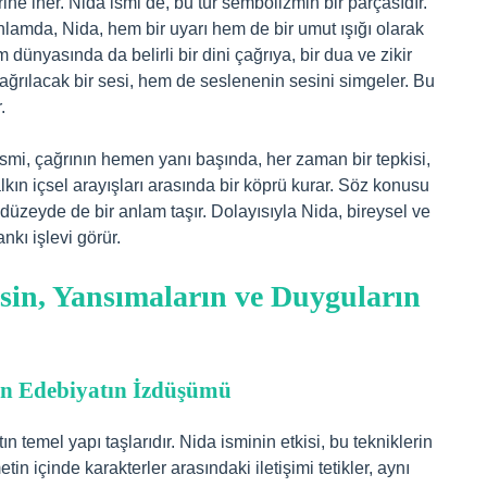
rine iner. Nida ismi de, bu tür sembolizmin bir parçasıdır.
anlamda, Nida, hem bir uyarı hem de bir umut ışığı olarak
m dünyasında da belirli bir dini çağrıya, bir dua ve zikir
çağrılacak bir sesi, hem de seslenenin sesini simgeler. Bu
.
smi, çağrının hemen yanı başında, her zaman bir tepkisi,
halkın içsel arayışları arasında bir köprü kurar. Söz konusu
 düzeyde de bir anlam taşır. Dolayısıyla Nida, bireysel ve
nkı işlevi görür.
esin, Yansımaların ve Duyguların
ern Edebiyatın İzdüşümü
tın temel yapı taşlarıdır. Nida isminin etkisi, bu tekniklerin
tin içinde karakterler arasındaki iletişimi tetikler, aynı