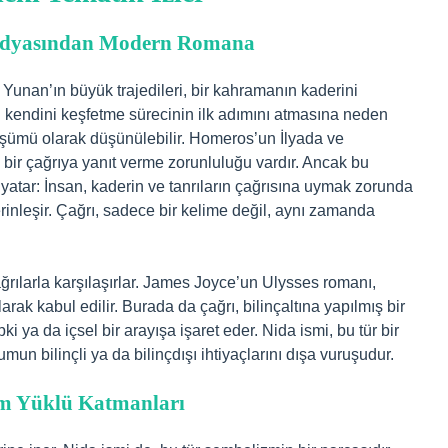
agedyasından Modern Romana
k Yunan’ın büyük trajedileri, bir kahramanın kaderini
ın kendini keşfetme sürecinin ilk adımını atmasına neden
zdüşümü olarak düşünülebilir. Homeros’un İlyada ve
i bir çağrıya yanıt verme zorunluluğu vardır. Ancak bu
 yatar: İnsan, kaderin ve tanrıların çağrısına uymak zorunda
erinleşir. Çağrı, sadece bir kelime değil, aynı zamanda
ğrılarla karşılaşırlar. James Joyce’un Ulysses romanı,
k kabul edilir. Burada da çağrı, bilinçaltına yapılmış bir
 ya da içsel bir arayışa işaret eder. Nida ismi, bu tür bir
lumun bilinçli ya da bilinçdışı ihtiyaçlarını dışa vuruşudur.
am Yüklü Katmanları