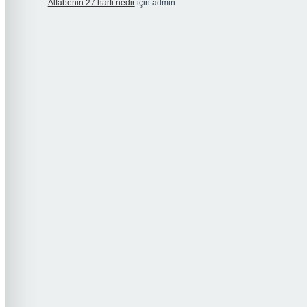
Alfabenin 27 harfi nedir
için
admin