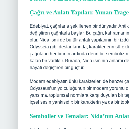
Çağrı ve Anlatı Yapıları: Yunan Tr
Edebiyat, çağrılarla şekillenen bir dünyadır. Anti
değiştiren çağrılarla başlar. Bu çağrı, kahraman
olur. Nida ismi de bu tür anlatı yapılarının bir i
Odysseia gibi destanlarında, karakterlerin sürekl
çağrıların her birinin ardında derin bir sembolizm
kalan bir varlıktır. Burada, Nida isminin anlamı d
hayatı değiştiren bir güçtür.
Modern edebiyatın ünlü karakterleri de benzer ça
Odysseus’un yolculuğunun bir modern yorumu olara
yansıma, toplumsal normlara karşı duyulan bir tepki
içsel sesin yankısıdır; bir karakterin ya da bir top
Semboller ve Temalar: Nida’nın Anl