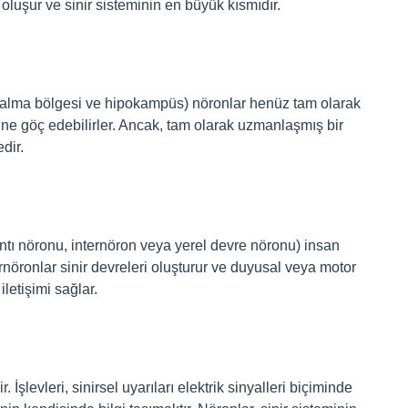
oluşur ve sinir sisteminin en büyük kısmıdır.
ku alma bölgesi ve hipokampüs) nöronlar henüz tam olarak
rine göç edebilirler. Ancak, tam olarak uzmanlaşmış bir
dir.
antı nöronu, internöron veya yerel devre nöronu) insan
rnöronlar sinir devreleri oluşturur ve duyusal veya motor
letişimi sağlar.
. İşlevleri, sinirsel uyarıları elektrik sinyalleri biçiminde