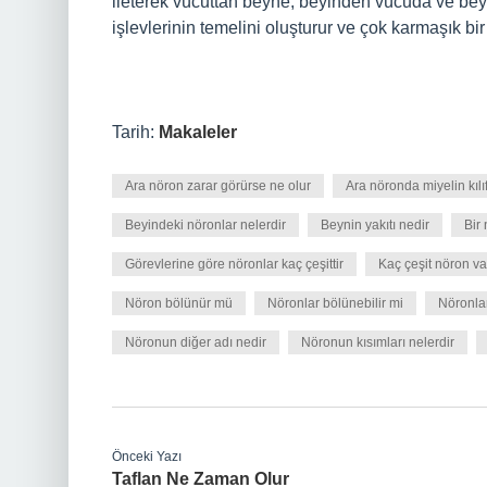
ileterek vücuttan beyne, beyinden vücuda ve beyni
işlevlerinin temelini oluşturur ve çok karmaşık bir 
Tarih:
Makaleler
Ara nöron zarar görürse ne olur
Ara nöronda miyelin kılı
Beyindeki nöronlar nelerdir
Beynin yakıtı nedir
Bir
Görevlerine göre nöronlar kaç çeşittir
Kaç çeşit nöron va
Nöron bölünür mü
Nöronlar bölünebilir mi
Nöronlar
Nöronun diğer adı nedir
Nöronun kısımları nelerdir
Önceki Yazı
Taflan Ne Zaman Olur