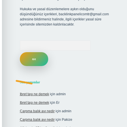
Hukuka ve yasal düzenlemelere aykırı olduğunu
düşündüğünüz içerikleri,
backlinkpanelicomtr@gmail.com
adresine bildirmeniz halinde, ilgili içerikler yasal süre
içerisinde sitemizden kaldırılacaktır.
Arama
Son yorumlar
Ibret taşı ne demek
için
admin
Ibret taşı ne demek
için
Er
Çarpma balık avı nedir
için
admin
Çarpma balık avı nedir
için
Pakize