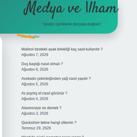
Medya ve İlham
Yaratıcı içeriklerle dünyaya bağlan!
Sidebar
Son Yazılar
hiltonbet giriş
Malleol destekli ayak bilekliği kaç saat kullanılır ?
Ağustos 7, 2026
Duş başlığı nasıl olmalı ?
Ağustos 6, 2026
Avokado çekirdeğinden yağ nasıl yapılır ?
Ağustos 5, 2026
Az pişmiş et nasıl görünür ?
Ağustos 4, 2026
Alaveresiye ne demek ?
Ağustos 3, 2026
Quicksilver tekne hangi ülkenin ?
Temmuz 29, 2026