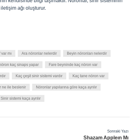
n kendisinde bilgi taşımaktır. Nöronlar, sinir sisteminin
iletişim ağı oluşturur.
f var mı
Ara nöronlar nelerdir
Beyin nöronları nelerdir
 nöron kaç sinaps yapar
Fare beyninde kaç nöron var
rdır
Kaç çeşit sinir sistemi vardır
Kaç tane nöron var
 ne ile beslenir
Nöronlar yapılarına göre kaça ayrılır
Sinir sistemi kaça ayrılır
Sonraki Yazı
Shazam Appleın Mı