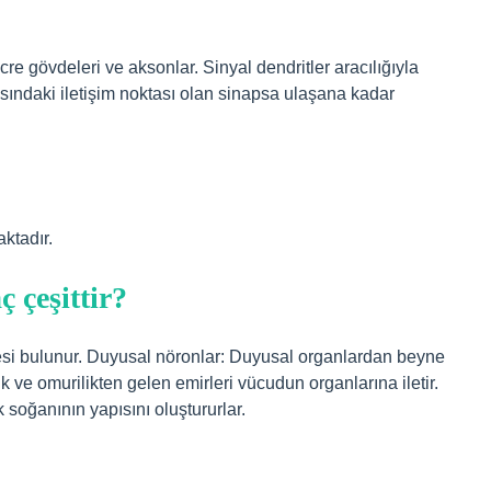
re gövdeleri ve aksonlar. Sinyal dendritler aracılığıyla
asındaki iletişim noktası olan sinapsa ulaşana kadar
ktadır.
 çeşittir?
cresi bulunur. Duyusal nöronlar: Duyusal organlardan beyne
lik ve omurilikten gelen emirleri vücudun organlarına iletir.
k soğanının yapısını oluştururlar.