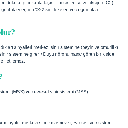
tüm dokular gibi kanla taşınır; besinler, su ve oksijen (O2)
mi, günlük enerjinin %22’sini tüketen ve çoğunlukla
olur?
dıkları sinyalleri merkezi sinir sistemine (beyin ve omurilik)
inir sistemine girer. / Duyu nöronu hasar gören bir kişide
e iletilemez.
?
sistemi (MSS) ve çevresel sinir sistemi (MSS).
üme ayrılır: merkezi sinir sistemi ve çevresel sinir sistemi.