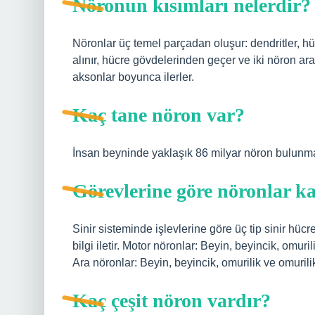
Nöronun kısımları nelerdir?
Nöronlar üç temel parçadan oluşur: dendritler, hüc
alınır, hücre gövdelerinden geçer ve iki nöron ar
aksonlar boyunca ilerler.
Kaç tane nöron var?
İnsan beyninde yaklaşık 86 milyar nöron bulunma
Görevlerine göre nöronlar kaç
Sinir sisteminde işlevlerine göre üç tip sinir hü
bilgi iletir. Motor nöronlar: Beyin, beyincik, omuri
Ara nöronlar: Beyin, beyincik, omurilik ve omurili
Kaç çeşit nöron vardır?