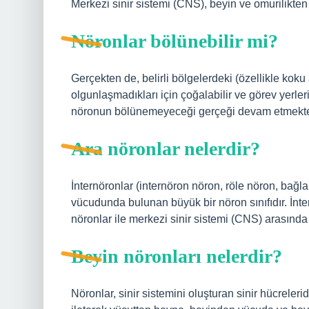
Merkezi sinir sistemi (CNS), beyin ve omurilikten 
Nöronlar bölünebilir mi?
Gerçekten de, belirli bölgelerdeki (özellikle ko
olgunlaşmadıkları için çoğalabilir ve görev yerle
nöronun bölünemeyeceği gerçeği devam etmekte
Ara nöronlar nelerdir?
İnternöronlar (internöron nöron, röle nöron, bağl
vücudunda bulunan büyük bir nöron sınıfıdır. İnte
nöronlar ile merkezi sinir sistemi (CNS) arasında i
Beyin nöronları nelerdir?
Nöronlar, sinir sistemini oluşturan sinir hücreleridir