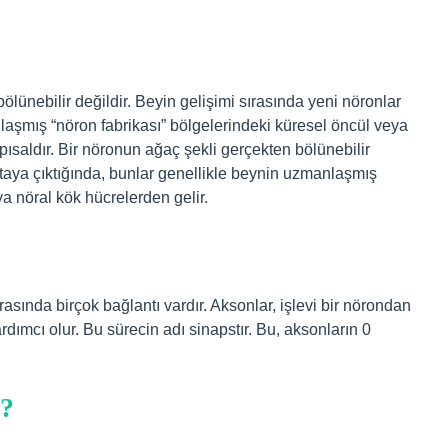
bölünebilir değildir. Beyin gelişimi sırasında yeni nöronlar
laşmış “nöron fabrikası” bölgelerindeki küresel öncül veya
ısaldır. Bir nöronun ağaç şekli gerçekten bölünebilir
ortaya çıktığında, bunlar genellikle beynin uzmanlaşmış
ya nöral kök hücrelerden gelir.
sında birçok bağlantı vardır. Aksonlar, işlevi bir nörondan
dımcı olur. Bu sürecin adı sinapstır. Bu, aksonların 0
r?