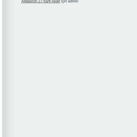
Alfabenin 27 harfi nedir
için
admin