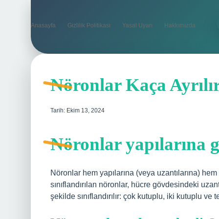
Anasayfa
Gizlilik Politikası
Yasal Uyarı
Hakkımızda
Nöronlar Kaça Ayrılı
Tarih: Ekim 13, 2024
Nöronlar yapılarına g
Nöronlar hem yapılarına (veya uzantılarına) hem de
sınıflandırılan nöronlar, hücre gövdesindeki uzant
şekilde sınıflandırılır: çok kutuplu, iki kutuplu ve 