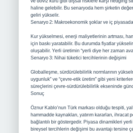
ve döviz kuru gibi dışsal risklere karşı hedging st
haline gelebilir. Bu senaryoda hem şirketin değer
geliri yükselir.
Senaryo 2: Makroekonomik şoklar ve iç piyasad
Kur yükselmesi, enerji maliyetlerinin artması, hamm
için baskı yaratabilir. Bu durumda fiyatlar yüksel
oluşabilir. Yerli üretimin “yerli diye her zaman ava
Senaryo 3: Nihai tüketici tercihlerinin değişimi
Globalleşme, sürdürülebilirlik normlarının yükselm
uygunluk” ve “çevre‑etik üretim” gibi yeni kriterl
süreçlerini çevre‑sürdürülebilirlik ekseninde gün
Sonuç
Öznur Kablo’nun Türk markası olduğu tespiti, yaln
hammadde kaynakları, yatırım kararları, ihracat 
bağlantılı bir göstergedir. Piyasa dinamikleri yer
bireysel tercihlerin değişimi bu avantajı tersine çe