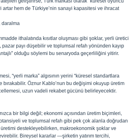
ratejileri geliştirirse, Türk markası olarak “küresel oyuncu”
i artar hem de Türkiye’nin sanayi kapasitesi ve ihracat
a daralma
adde ithalatında kısıtlar oluşması gibi şoklar, yerli üretici
ir, pazar payı düşebilir ve toplumsal refah yönünden kayıp
ntajlı” olduğu söylemi bu senaryoda geçerliliğini yitirir.
esi, “yerli marka” algısının yerini “küresel standartlara
ere bırakabilir. Öznur Kablo’nun bu değişimi okuyup üretim
cellemesi, uzun vadeli rekabet gücünü belirleyecektir.
ızca bir bilgi değil; ekonomi açısından üretim biçimleri,
potansiyeli ve toplumsal refah gibi pek çok alanla doğrudan
li üretimi destekleyebilirken, makroekonomik şoklar ve
virebilir. Bireysel kararlar —şirketin yatırım tercihi,