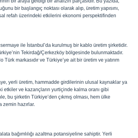
rinin bir araya geldiği bir analizin parçasıdır. Bu yazıda,
ğunu bir başlangıç noktası olarak alıp, üretim yapısını,
sal refah üzerindeki etkilerini ekonomi perspektifinden
ermaye ile İstanbul’da kurulmuş bir kablo üretim şirketidir.
i Türkiye’nin Tekirdağ/Çerkezköy bölgesinde bulunmaktadır.
 Türk markasıdır ve Türkiye’ye ait bir üretim ve yatırım
ye, yerli üretim, hammadde girdilerinin ulusal kaynaklar ya
i etkiler ve kazançların yurtiçinde kalma oranı gibi
nle, bu şirketin Türkiye’den çıkmış olması, hem ülke
 zemin hazırlar.
alata bağımlılığı azaltma potansiyeline sahiptir. Yerli