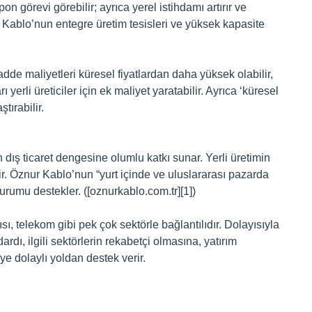
n görevi görebilir; ayrıca yerel istihdamı artırır ve
r Kablo’nun entegre üretim tesisleri ve yüksek kapasite
de maliyetleri küresel fiyatlardan daha yüksek olabilir,
 yerli üreticiler için ek maliyet yaratabilir. Ayrıca ‘küresel
tırabilir.
dış ticaret dengesine olumlu katkı sunar. Yerli üretimin
lir. Öznur Kablo’nun “yurt içinde ve uluslararası pazarda
urumu destekler. ([oznurkablo.com.tr][1])
pısı, telekom gibi pek çok sektörle bağlantılıdır. Dolayısıyla
rdı, ilgili sektörlerin rekabetçi olmasına, yatırım
 dolaylı yoldan destek verir.