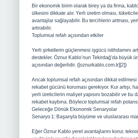
Bir ekonomik birim olarak birey ya da firma, kablo
ülkesini dikkate alır. Yerli üretim olması, tüketicile
avantajlar sağlayabilir. Bu tercihlerin artması, ye
artırabilir.
Toplumsal refah açısından etkiler
Yerli şirketlerin güçlenmesi işgücü istihdamını artı
destekler. Öznur Kablo’nun Tekirdağ’da büyük üre
açısından değerlidir. ([oznurkablo.com.tr][2])
Ancak toplumsal refah açısından dikkat edilmesi g
rekabet gücünü koruması gerekiyor. Kur artışı, ha
yerli üreticilerin maliyet yapısını bozabilir ve bu d
rekabet kaybına. Böylece toplumsal refah potansiyel
Geleceğe Dönük Ekonomik Senaryolar
Senaryo 1: Başarıyla büyüme ve uluslararası m
Eğer Öznur Kablo yerel avantajlarını korur, teknoloj