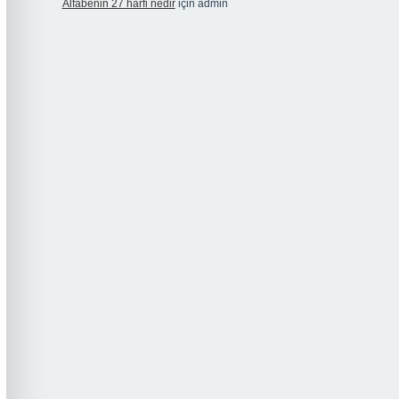
Alfabenin 27 harfi nedir
için
admin