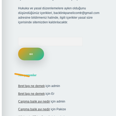
Hukuka ve yasal düzenlemelere aykırı olduğunu
düşündüğünüz içerikleri,
backlinkpanelicomtr@gmail.com
adresine bildirmeniz halinde, ilgili içerikler yasal süre
içerisinde sitemizden kaldırılacaktır.
Arama
Son yorumlar
Ibret taşı ne demek
için
admin
Ibret taşı ne demek
için
Er
Çarpma balık avı nedir
için
admin
Çarpma balık avı nedir
için
Pakize