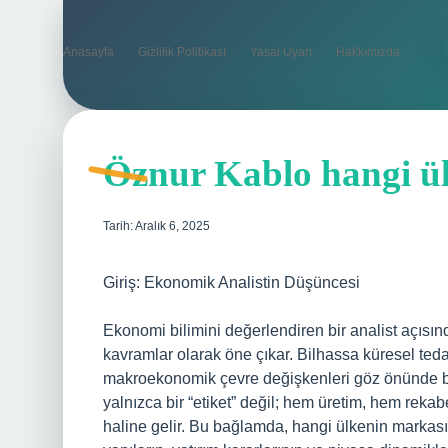
Anasayfa
Gizlilik Politikası
Yasal Uyarı
Hakkımızda
Öznur Kablo hangi ül
Tarih: Aralık 6, 2025
Giriş: Ekonomik Analistin Düşüncesi
Ekonomi bilimini değerlendiren bir analist açısında
kavramlar olarak öne çıkar. Bilhassa küresel teda
makroekonomik çevre değişkenleri göz önünde bu
yalnızca bir “etiket” değil; hem üretim, hem reka
haline gelir. Bu bağlamda, hangi ülkenin markası 