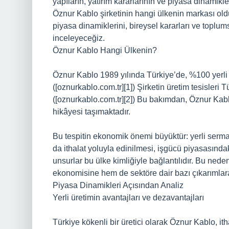
yapıların, yatırım kararlarının ve piyasa dinamikle
Öznur Kablo şirketinin hangi ülkenin markası oldu
piyasa dinamiklerini, bireysel kararları ve toplum
inceleyeceğiz.
Öznur Kablo Hangi Ülkenin?
Öznur Kablo 1989 yılında Türkiye’de, %100 yerli s
([oznurkablo.com.tr][1]) Şirketin üretim tesisler
([oznurkablo.com.tr][2]) Bu bakımdan, Öznur Kablo
hikâyesi taşımaktadır.
Bu tespitin ekonomik önemi büyüktür: yerli serma
da ithalat yoluyla edinilmesi, işgücü piyasasındak
unsurlar bu ülke kimliğiyle bağlantılıdır. Bu nede
ekonomisine hem de sektöre dair bazı çıkarımlara
Piyasa Dinamikleri Açısından Analiz
Yerli üretimin avantajları ve dezavantajları
Türkiye kökenli bir üretici olarak Öznur Kablo, ith