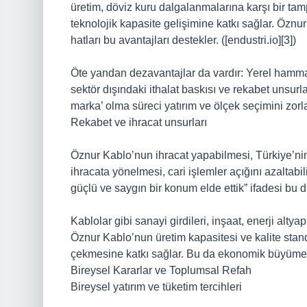
üretim, döviz kuru dalgalanmalarına karşı bir tampo
teknolojik kapasite gelişimine katkı sağlar. Öznu
hatları bu avantajları destekler. ([endustri.io][3])
Öte yandan dezavantajlar da vardır: Yerel hammad
sektör dışındaki ithalat baskısı ve rekabet unsurları
marka’ olma süreci yatırım ve ölçek seçimini zorlaş
Rekabet ve ihracat unsurları
Öznur Kablo’nun ihracat yapabilmesi, Türkiye’nin 
ihracata yönelmesi, cari işlemler açığını azaltabi
güçlü ve saygın bir konum elde ettik” ifadesi bu d
Kablolar gibi sanayi girdileri, inşaat, enerji altya
Öznur Kablo’nun üretim kapasitesi ve kalite standa
çekmesine katkı sağlar. Bu da ekonomik büyümeye
Bireysel Kararlar ve Toplumsal Refah
Bireysel yatırım ve tüketim tercihleri