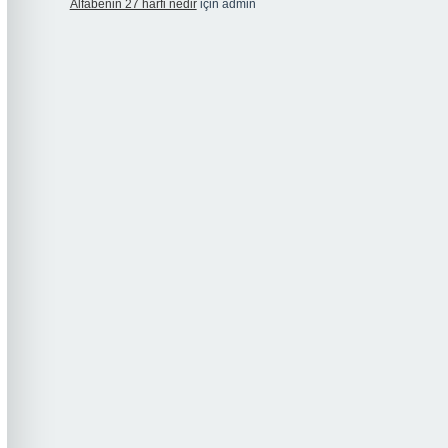
Alfabenin 27 harfi nedir
için
admin