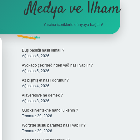
Medya ve İlham
Yaratıcı içeriklerle dünyaya bağlan!
Sidebar
Son Yazılar
hiltonbet giriş
Duş başlığı nasıl olmalı ?
Ağustos 6, 2026
Avokado çekirdeğinden yağ nasıl yapılır ?
Ağustos 5, 2026
Az pişmiş et nasıl görünür ?
Ağustos 4, 2026
Alaveresiye ne demek ?
Ağustos 3, 2026
Quicksilver tekne hangi ülkenin ?
Temmuz 29, 2026
Word’de süslü parantez nasıl yapılır ?
Temmuz 29, 2026