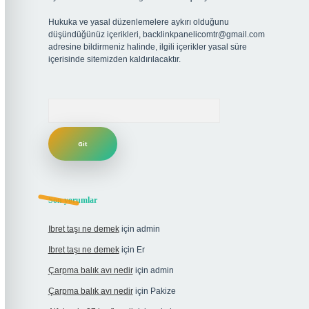
Hukuka ve yasal düzenlemelere aykırı olduğunu
düşündüğünüz içerikleri,
backlinkpanelicomtr@gmail.com
adresine bildirmeniz halinde, ilgili içerikler yasal süre
içerisinde sitemizden kaldırılacaktır.
Arama
Son yorumlar
Ibret taşı ne demek
için
admin
Ibret taşı ne demek
için
Er
Çarpma balık avı nedir
için
admin
Çarpma balık avı nedir
için
Pakize