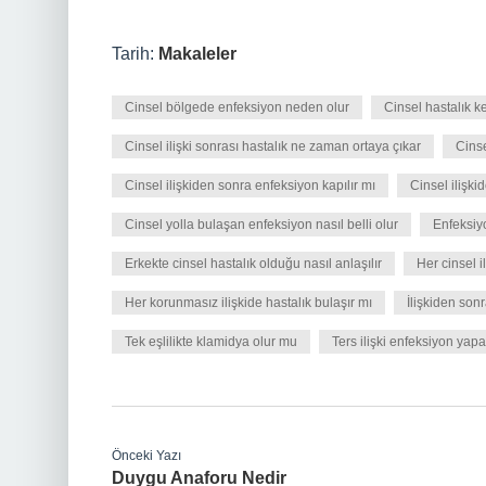
Tarih:
Makaleler
Cinsel bölgede enfeksiyon neden olur
Cinsel hastalık k
Cinsel ilişki sonrası hastalık ne zaman ortaya çıkar
Cinse
Cinsel ilişkiden sonra enfeksiyon kapılır mı
Cinsel ilişki
Cinsel yolla bulaşan enfeksiyon nasıl belli olur
Enfeksiyo
Erkekte cinsel hastalık olduğu nasıl anlaşılır
Her cinsel i
Her korunmasız ilişkide hastalık bulaşır mı
İlişkiden son
Tek eşlilikte klamidya olur mu
Ters ilişki enfeksiyon yapa
Önceki Yazı
Duygu Anaforu Nedir