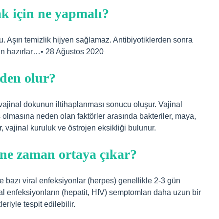
k için ne yapmalı?
 Aşırı temizlik hijyen sağlamaz. Antibiyotiklerden sonra
min hazırlar…• 28 Ağustos 2020
eden olur?
, vajinal dokunun iltihaplanması sonucu oluşur. Vajinal
olmasına neden olan faktörler arasında bakteriler, maya,
r, vajinal kuruluk ve östrojen eksikliği bulunur.
k ne zaman ortaya çıkar?
ve bazı viral enfeksiyonlar (herpes) genellikle 2-3 gün
ral enfeksiyonların (hepatit, HIV) semptomları daha uzun bir
riyle tespit edilebilir.