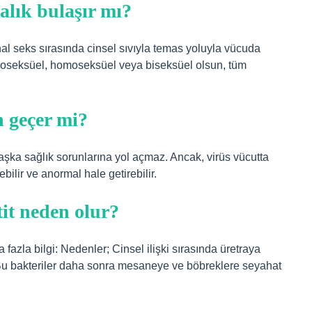
alık bulaşır mı?
al seks sırasında cinsel sıvıyla temas yoluyla vücuda
eteroseksüel, homoseksüel veya biseksüel olsun, tüm
n geçer mi?
şka sağlık sorunlarına yol açmaz. Ancak, virüs vücutta
ilir ve anormal hale getirebilir.
tit neden olur?
aha fazla bilgi: Nedenler; Cinsel ilişki sırasında üretraya
r. Bu bakteriler daha sonra mesaneye ve böbreklere seyahat