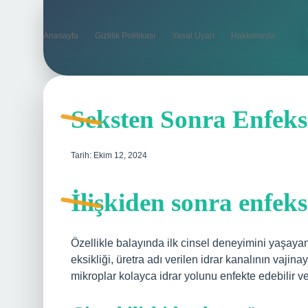
Anasayfa
Gizlilik Politikası
Yasal Uyarı
Hakkımızda
Seksten Sonra Enfek
Tarih: Ekim 12, 2024
İlişkiden sonra enfek
Özellikle balayında ilk cinsel deneyimini yaşayan 
eksikliği, üretra adı verilen idrar kanalının vajina
mikroplar kolayca idrar yolunu enfekte edebilir v