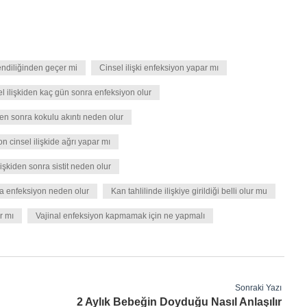
endiliğinden geçer mi
Cinsel ilişki enfeksiyon yapar mı
l ilişkiden kaç gün sonra enfeksiyon olur
den sonra kokulu akıntı neden olur
n cinsel ilişkide ağrı yapar mı
lişkiden sonra sistit neden olur
ra enfeksiyon neden olur
Kan tahlilinde ilişkiye girildiği belli olur mu
r mı
Vajinal enfeksiyon kapmamak için ne yapmalı
Sonraki Yazı
2 Aylık Bebeğin Doyduğu Nasıl Anlaşılır