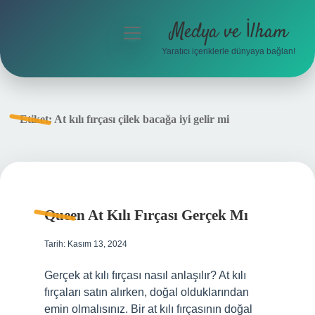
Medya ve İlham
menüyü
aç
Yaratıcı içeriklerle dünyaya bağlan!
Anasayfa
Gizlilik Politikası
Etiket:
At kılı fırçası çilek bacağa iyi gelir mi
Yasal Uyarı
Hakkımızda
Queen At Kılı Fırçası Gerçek Mı
Tarih: Kasım 13, 2024
Gerçek at kılı fırçası nasıl anlaşılır? At kılı
fırçaları satın alırken, doğal olduklarından
emin olmalısınız. Bir at kılı fırçasının doğal