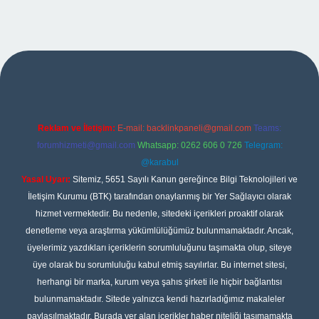
ş
Reklam ve İletişim:
E-mail:
backlinkpaneli@gmail.com
Teams:
forumhizmeti@gmail.com
Whatsapp: 0262 606 0 726
Telegram:
@karabul
Yasal Uyarı:
Sitemiz, 5651 Sayılı Kanun gereğince Bilgi Teknolojileri ve
İletişim Kurumu (BTK) tarafından onaylanmış bir Yer Sağlayıcı olarak
hizmet vermektedir. Bu nedenle, sitedeki içerikleri proaktif olarak
denetleme veya araştırma yükümlülüğümüz bulunmamaktadır. Ancak,
üyelerimiz yazdıkları içeriklerin sorumluluğunu taşımakta olup, siteye
üye olarak bu sorumluluğu kabul etmiş sayılırlar. Bu internet sitesi,
herhangi bir marka, kurum veya şahıs şirketi ile hiçbir bağlantısı
bulunmamaktadır. Sitede yalnızca kendi hazırladığımız makaleler
paylaşılmaktadır. Burada yer alan içerikler haber niteliği taşımamakta