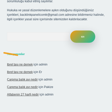
sorumluluğu kabul etmiş sayılırlar.
Hukuka ve yasal düzenlemelere aykırı olduğunu düşündüğünüz
içerikleri,
backlinkpanelicomtr@gmail.com
adresine bildirmeniz halinde,
ilgili içerikler yasal süre içerisinde sitemizden kaldırılacaktır.
Arama
Son yorumlar
Ibret taşı ne demek
için
admin
Ibret taşı ne demek
için
Er
Çarpma balık avı nedir
için
admin
Çarpma balık avı nedir
için
Pakize
Alfabenin 27 harfi nedir
için
admin