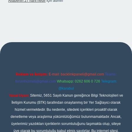
Alfabenin 27 harfi nedir
için
admin
iş
Reklam ve İletişim:
E-mail:
backlinkpaneli@gmail.com
Teams:
forumhizmeti@gmail.com
Whatsapp: 0262 606 0 726
Telegram:
@karabul
Yasal Uyarı:
Sitemiz, 5651 Sayılı Kanun gereğince Bilgi Teknolojileri ve
İletişim Kurumu (BTK) tarafından onaylanmış bir Yer Sağlayıcı olarak
hizmet vermektedir. Bu nedenle, sitedeki içerikleri proaktif olarak
denetleme veya araştırma yükümlülüğümüz bulunmamaktadır. Ancak,
üyelerimiz yazdıkları içeriklerin sorumluluğunu taşımakta olup, siteye
üye olarak bu sorumluluğu kabul etmiş sayılırlar. Bu internet sitesi,