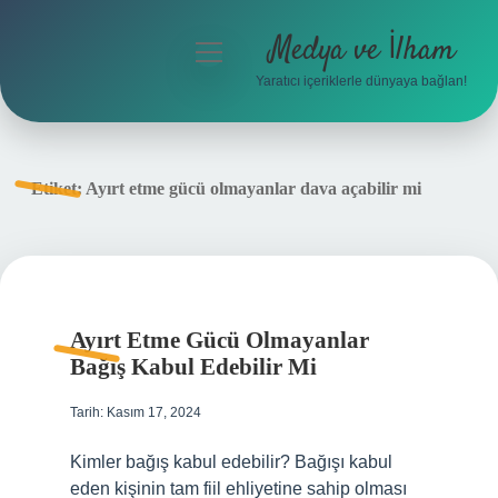
Medya ve İlham
menüyü
aç
Yaratıcı içeriklerle dünyaya bağlan!
Anasayfa
Gizlilik Politikası
Etiket:
Ayırt etme gücü olmayanlar dava açabilir mi
Yasal Uyarı
Hakkımızda
Ayırt Etme Gücü Olmayanlar
Bağış Kabul Edebilir Mi
Tarih: Kasım 17, 2024
Kimler bağış kabul edebilir? Bağışı kabul
eden kişinin tam fiil ehliyetine sahip olması