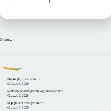
Etme
Gücü
Olmayanlar
Bağış
Kabul
Edebilir
Mi
Sitemap
Sidebar
Son Yazılar
Duş başlığı nasıl olmalı ?
Ağustos 6, 2026
Avokado çekirdeğinden yağ nasıl yapılır ?
Ağustos 5, 2026
Az pişmiş et nasıl görünür ?
Ağustos 4, 2026