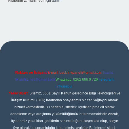
Alfabenin 27 harfi nedir
için
admin
et giriş
Reklam ve İletişim:
E-mail:
backlinkpaneli@gmail.com
Teams:
forumhizmeti@gmail.com
Whatsapp: 0262 606 0 726
Telegram:
@karabul
Yasal Uyarı:
Sitemiz, 5651 Sayılı Kanun gereğince Bilgi Teknolojileri ve
İletişim Kurumu (BTK) tarafından onaylanmış bir Yer Sağlayıcı olarak
hizmet vermektedir. Bu nedenle, sitedeki içerikleri proaktif olarak
denetleme veya araştırma yükümlülüğümüz bulunmamaktadır. Ancak,
üyelerimiz yazdıkları içeriklerin sorumluluğunu taşımakta olup, siteye
üye olarak bu sorumluluğu kabul etmiş sayılırlar. Bu internet sitesi,