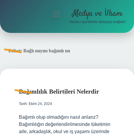
Medya ve İlham
menüyü
aç
Yaratıcı içeriklerle dünyaya bağlan!
Anasayfa
Gizlilik Politikası
Etiket:
Bağlı mıyım bağımlı mı
Yasal Uyarı
Hakkımızda
Bağımlılık Belirtileri Nelerdir
Tarih: Ekim 24, 2024
Bağımlı olup olmadığını nasıl anlarız?
Bağımlılığın değerlendirilmesinde tüketimin
aile, arkadaşlık, okul ve iş yaşamı üzerinde