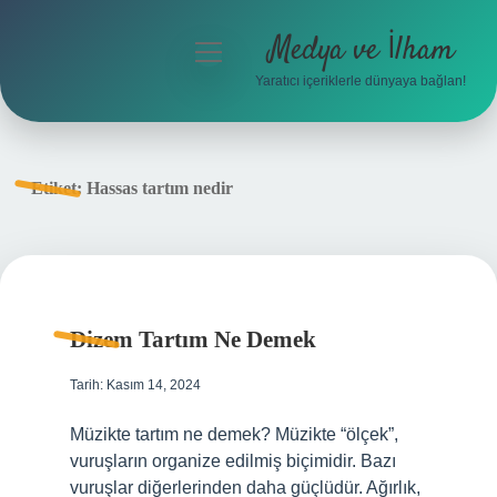
Medya ve İlham
menüyü
aç
Yaratıcı içeriklerle dünyaya bağlan!
Anasayfa
Gizlilik Politikası
Etiket:
Hassas tartım nedir
Yasal Uyarı
Hakkımızda
Dizem Tartım Ne Demek
Tarih: Kasım 14, 2024
Müzikte tartım ne demek? Müzikte “ölçek”,
vuruşların organize edilmiş biçimidir. Bazı
vuruşlar diğerlerinden daha güçlüdür. Ağırlık,