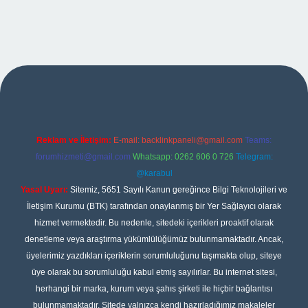
nbet giriş
Reklam ve İletişim:
E-mail:
backlinkpaneli@gmail.com
Teams:
forumhizmeti@gmail.com
Whatsapp: 0262 606 0 726
Telegram:
@karabul
Yasal Uyarı:
Sitemiz, 5651 Sayılı Kanun gereğince Bilgi Teknolojileri ve
İletişim Kurumu (BTK) tarafından onaylanmış bir Yer Sağlayıcı olarak
hizmet vermektedir. Bu nedenle, sitedeki içerikleri proaktif olarak
denetleme veya araştırma yükümlülüğümüz bulunmamaktadır. Ancak,
üyelerimiz yazdıkları içeriklerin sorumluluğunu taşımakta olup, siteye
üye olarak bu sorumluluğu kabul etmiş sayılırlar. Bu internet sitesi,
herhangi bir marka, kurum veya şahıs şirketi ile hiçbir bağlantısı
bulunmamaktadır. Sitede yalnızca kendi hazırladığımız makaleler