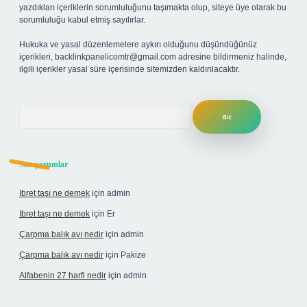
yazdıkları içeriklerin sorumluluğunu taşımakta olup, siteye üye olarak bu
sorumluluğu kabul etmiş sayılırlar.
Hukuka ve yasal düzenlemelere aykırı olduğunu düşündüğünüz
içerikleri,
backlinkpanelicomtr@gmail.com
adresine bildirmeniz halinde,
ilgili içerikler yasal süre içerisinde sitemizden kaldırılacaktır.
Arama
Son yorumlar
Ibret taşı ne demek
için
admin
Ibret taşı ne demek
için
Er
Çarpma balık avı nedir
için
admin
Çarpma balık avı nedir
için
Pakize
Alfabenin 27 harfi nedir
için
admin