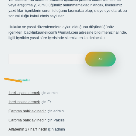
veya araştırma yükümlülüğümüz bulunmamaktadır. Ancak, üyelerimiz
yazdıkları içeriklerin sorumluluğunu taşımakta olup, siteye üye olarak bu
sorumluluğu kabul etmiş sayılırlar.
Hukuka ve yasal düzenlemelere aykırı olduğunu düşündüğünüz
içerikleri,
backlinkpanelicomtr@gmail.com
adresine bildirmeniz halinde,
ilgili içerikler yasal süre içerisinde sitemizden kaldırılacaktır.
Arama
Son yorumlar
Ibret taşı ne demek
için
admin
Ibret taşı ne demek
için
Er
Çarpma balık avı nedir
için
admin
Çarpma balık avı nedir
için
Pakize
Alfabenin 27 harfi nedir
için
admin