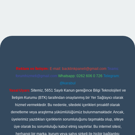
et giriş
Reklam ve İletişim:
E-mail:
backlinkpaneli@gmail.com
Teams:
forumhizmeti@gmail.com
Whatsapp: 0262 606 0 726
Telegram:
@karabul
Yasal Uyarı:
Sitemiz, 5651 Sayılı Kanun gereğince Bilgi Teknolojileri ve
İletişim Kurumu (BTK) tarafından onaylanmış bir Yer Sağlayıcı olarak
hizmet vermektedir. Bu nedenle, sitedeki içerikleri proaktif olarak
denetleme veya araştırma yükümlülüğümüz bulunmamaktadır. Ancak,
üyelerimiz yazdıkları içeriklerin sorumluluğunu taşımakta olup, siteye
üye olarak bu sorumluluğu kabul etmiş sayılırlar. Bu internet sitesi,
herhangi bir marka, kurum veya şahıs şirketi ile hiçbir bağlantısı