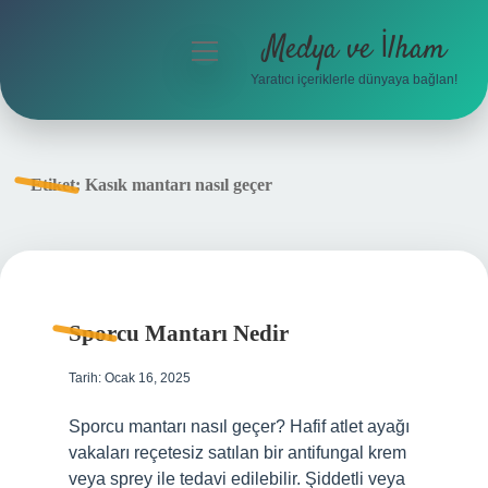
Medya ve İlham
menüyü
aç
Yaratıcı içeriklerle dünyaya bağlan!
Anasayfa
Gizlilik Politikası
Etiket:
Kasık mantarı nasıl geçer
Yasal Uyarı
Hakkımızda
Sporcu Mantarı Nedir
Tarih: Ocak 16, 2025
Sporcu mantarı nasıl geçer? Hafif atlet ayağı
vakaları reçetesiz satılan bir antifungal krem ​​
veya sprey ile tedavi edilebilir. Şiddetli veya