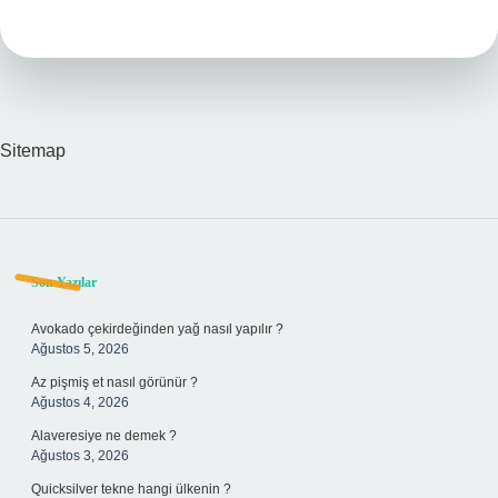
Ne
Işe
Yarar
Sitemap
Sidebar
Son Yazılar
Avokado çekirdeğinden yağ nasıl yapılır ?
Ağustos 5, 2026
Az pişmiş et nasıl görünür ?
Ağustos 4, 2026
Alaveresiye ne demek ?
Ağustos 3, 2026
Quicksilver tekne hangi ülkenin ?