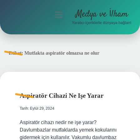
Medya ve İlham
menüyü
aç
Yaratıcı içeriklerle dünyaya bağlan!
Anasayfa
Gizlilik Politikası
Etiket:
Mutfakta aspiratör olmazsa ne olur
Yasal Uyarı
Hakkımızda
Aspiratör Cihazi Ne Işe Yarar
Tarih: Eylül 29, 2024
Aspiratör cihazı nedir ne işe yarar?
Davlumbazlar mutfaklarda yemek kokularını
gidermek için kullanılır. Vakumlu davlumbaz