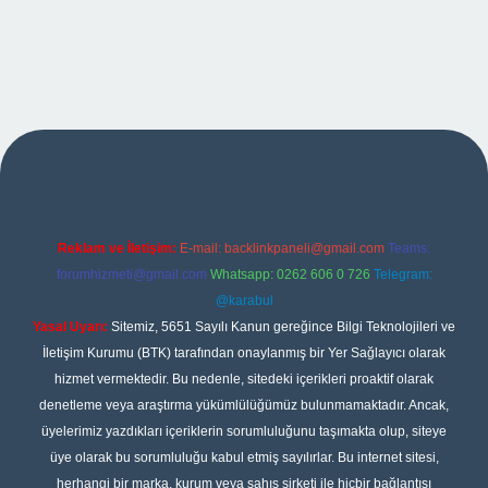
onbet giriş
Reklam ve İletişim:
E-mail:
backlinkpaneli@gmail.com
Teams:
forumhizmeti@gmail.com
Whatsapp: 0262 606 0 726
Telegram:
@karabul
Yasal Uyarı:
Sitemiz, 5651 Sayılı Kanun gereğince Bilgi Teknolojileri ve
İletişim Kurumu (BTK) tarafından onaylanmış bir Yer Sağlayıcı olarak
hizmet vermektedir. Bu nedenle, sitedeki içerikleri proaktif olarak
denetleme veya araştırma yükümlülüğümüz bulunmamaktadır. Ancak,
üyelerimiz yazdıkları içeriklerin sorumluluğunu taşımakta olup, siteye
üye olarak bu sorumluluğu kabul etmiş sayılırlar. Bu internet sitesi,
herhangi bir marka, kurum veya şahıs şirketi ile hiçbir bağlantısı