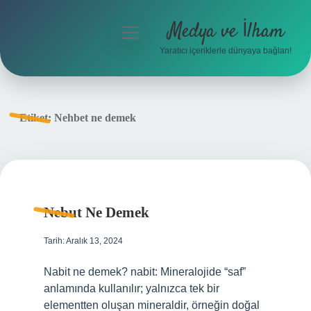
Medya ve İlham
menüyü
aç
Yaratıcı içeriklerle dünyaya bağlan!
Anasayfa
Gizlilik Politikası
Etiket:
Nehbet ne demek
Yasal Uyarı
Hakkımızda
Nebut Ne Demek
Tarih: Aralık 13, 2024
Nabit ne demek? nabit: Mineralojide “saf”
anlamında kullanılır; yalnızca tek bir
elementten oluşan mineraldir, örneğin doğal