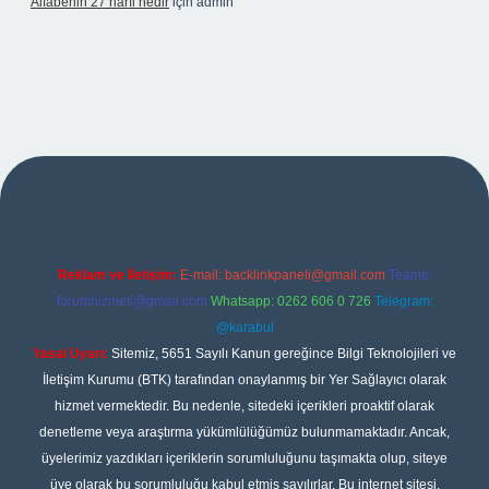
Alfabenin 27 harfi nedir
için
admin
riş
Reklam ve İletişim:
E-mail:
backlinkpaneli@gmail.com
Teams:
forumhizmeti@gmail.com
Whatsapp: 0262 606 0 726
Telegram:
@karabul
Yasal Uyarı:
Sitemiz, 5651 Sayılı Kanun gereğince Bilgi Teknolojileri ve
İletişim Kurumu (BTK) tarafından onaylanmış bir Yer Sağlayıcı olarak
hizmet vermektedir. Bu nedenle, sitedeki içerikleri proaktif olarak
denetleme veya araştırma yükümlülüğümüz bulunmamaktadır. Ancak,
üyelerimiz yazdıkları içeriklerin sorumluluğunu taşımakta olup, siteye
üye olarak bu sorumluluğu kabul etmiş sayılırlar. Bu internet sitesi,