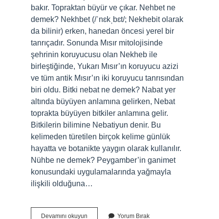
bakır. Topraktan büyür ve çıkar. Nehbet ne
demek? Nekhbet (/ˈnɛkˌbɛt/; Nekhebit olarak
da bilinir) erken, hanedan öncesi yerel bir
tanrıçadır. Sonunda Mısır mitolojisinde
şehrinin koruyucusu olan Nekheb ile
birleştiğinde, Yukarı Mısır’ın koruyucu azizi
ve tüm antik Mısır’ın iki koruyucu tanrısından
biri oldu. Bitki nebat ne demek? Nabat yer
altında büyüyen anlamına gelirken, Nebat
toprakta büyüyen bitkiler anlamına gelir.
Bitkilerin bilimine Nebatiyun denir. Bu
kelimeden türetilen birçok kelime günlük
hayatta ve botanikte yaygın olarak kullanılır.
Nühbe ne demek? Peygamber’in ganimet
konusundaki uygulamalarında yağmayla
ilişkili olduğuna…
Nebut
Devamını okuyun
Yorum Bırak