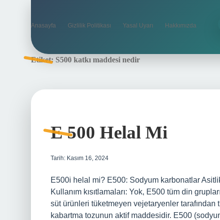
Anasayfa
Gizlilik Politikası
Yasal Uyarı
Hakkımızda
Etiket:
S500 katkı maddesi nedir
E 500 Helal Mi
Tarih: Kasım 16, 2024
E500i helal mi? E500: Sodyum karbonatlar Asitlik d
Kullanım kısıtlamaları: Yok, E500 tüm din gruplar
süt ürünleri tüketmeyen vejetaryenler tarafından 
kabartma tozunun aktif maddesidir. E500 (sodyu