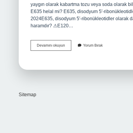
yaygın olarak kabartma tozu veya soda olarak bil
E635 helal mi? E635, disodyum 5′-ribonükleotidler
2024E635, disodyum 5′-ribonükleotidler olarak da b
haramdır? ⚠E120…
E
Devamını okuyun
Yorum Bırak
500
Helal
Mi
Sitemap