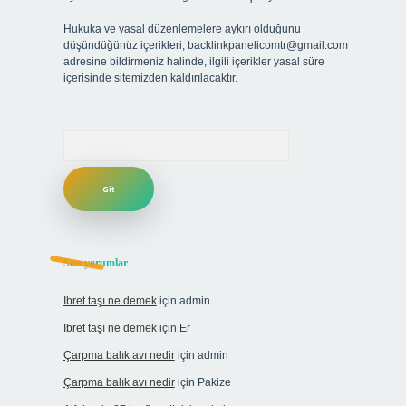
Hukuka ve yasal düzenlemelere aykırı olduğunu
düşündüğünüz içerikleri,
backlinkpanelicomtr@gmail.com
adresine bildirmeniz halinde, ilgili içerikler yasal süre
içerisinde sitemizden kaldırılacaktır.
Arama
Son yorumlar
Ibret taşı ne demek
için
admin
Ibret taşı ne demek
için
Er
Çarpma balık avı nedir
için
admin
Çarpma balık avı nedir
için
Pakize