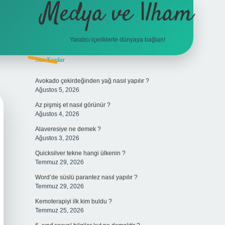
Medya ve İlham
Yaratıcı içeriklerle dünyaya bağlan!
Sidebar
Son Yazılar
hiltonbet giriş
Avokado çekirdeğinden yağ nasıl yapılır ?
Ağustos 5, 2026
Az pişmiş et nasıl görünür ?
Ağustos 4, 2026
Alaveresiye ne demek ?
Ağustos 3, 2026
Quicksilver tekne hangi ülkenin ?
Temmuz 29, 2026
Word’de süslü parantez nasıl yapılır ?
Temmuz 29, 2026
Kemoterapiyi ilk kim buldu ?
Temmuz 25, 2026