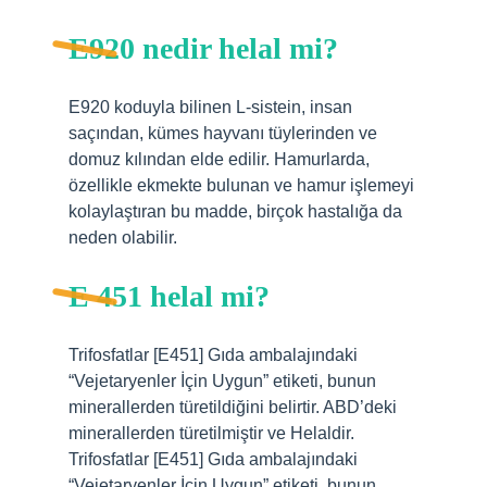
E920 nedir helal mi?
E920 koduyla bilinen L-sistein, insan
saçından, kümes hayvanı tüylerinden ve
domuz kılından elde edilir. Hamurlarda,
özellikle ekmekte bulunan ve hamur işlemeyi
kolaylaştıran bu madde, birçok hastalığa da
neden olabilir.
E 451 helal mi?
Trifosfatlar [E451] Gıda ambalajındaki
“Vejetaryenler İçin Uygun” etiketi, bunun
minerallerden türetildiğini belirtir. ABD’deki
minerallerden türetilmiştir ve Helaldir.
Trifosfatlar [E451] Gıda ambalajındaki
“Vejetaryenler İçin Uygun” etiketi, bunun