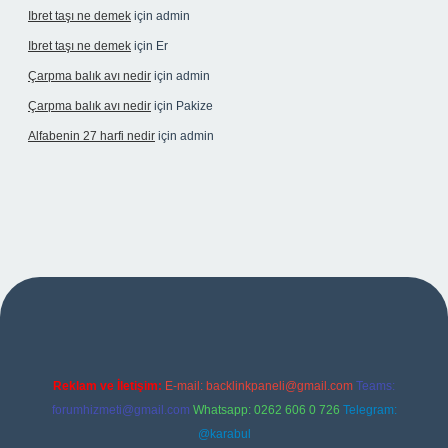
Ibret taşı ne demek
için
admin
Ibret taşı ne demek
için
Er
Çarpma balık avı nedir
için
admin
Çarpma balık avı nedir
için
Pakize
Alfabenin 27 harfi nedir
için
admin
iriş
Reklam ve İletişim:
E-mail:
backlinkpaneli@gmail.com
Teams:
forumhizmeti@gmail.com
Whatsapp: 0262 606 0 726
Telegram:
@karabul