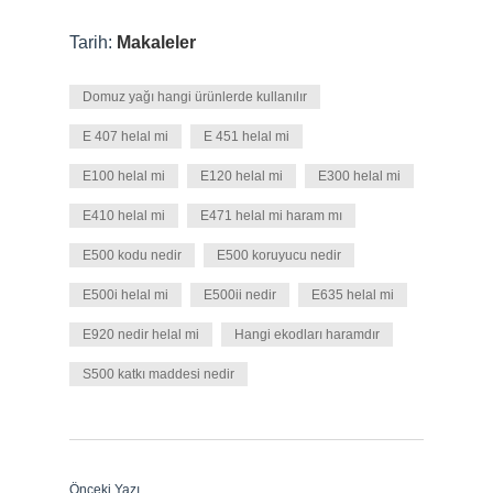
Tarih:
Makaleler
Domuz yağı hangi ürünlerde kullanılır
E 407 helal mi
E 451 helal mi
E100 helal mi
E120 helal mi
E300 helal mi
E410 helal mi
E471 helal mi haram mı
E500 kodu nedir
E500 koruyucu nedir
E500i helal mi
E500ii nedir
E635 helal mi
E920 nedir helal mi
Hangi ekodları haramdır
S500 katkı maddesi nedir
Önceki Yazı