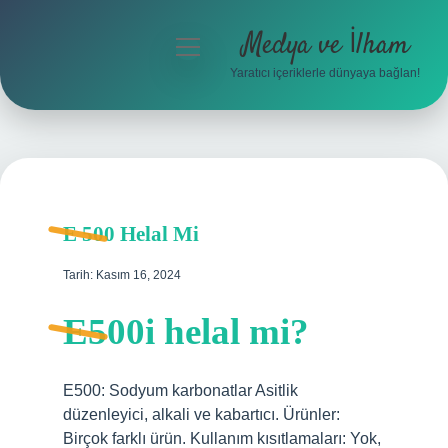
Medya ve İlham
menüyü
aç
Yaratıcı içeriklerle dünyaya bağlan!
Anasayfa
Gizlilik Politikası
Yasal Uyarı
E 500 Helal Mi
Hakkımızda
Tarih: Kasım 16, 2024
E500i helal mi?
E500: Sodyum karbonatlar Asitlik
düzenleyici, alkali ve kabartıcı. Ürünler:
Birçok farklı ürün. Kullanım kısıtlamaları: Yok,