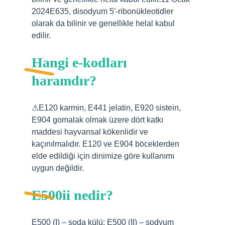
2024E635, disodyum 5′-ribonükleotidler
olarak da bilinir ve genellikle helal kabul
edilir.
Hangi e-kodları
haramdır?
⚠E120 karmin, E441 jelatin, E920 sistein,
E904 gomalak olmak üzere dört katkı
maddesi hayvansal kökenlidir ve
kaçınılmalıdır. E120 ve E904 böceklerden
elde edildiği için dinimize göre kullanımı
uygun değildir.
E500ii nedir?
E500 (I) – soda külü; E500 (II) – sodyum