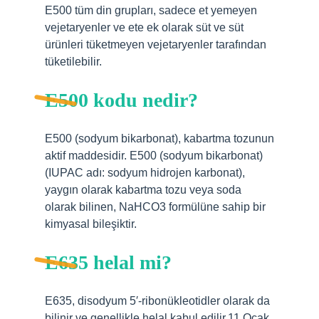
E500 tüm din grupları, sadece et yemeyen
vejetaryenler ve ete ek olarak süt ve süt
ürünleri tüketmeyen vejetaryenler tarafından
tüketilebilir.
E500 kodu nedir?
E500 (sodyum bikarbonat), kabartma tozunun
aktif maddesidir. E500 (sodyum bikarbonat)
(IUPAC adı: sodyum hidrojen karbonat),
yaygın olarak kabartma tozu veya soda
olarak bilinen, NaHCO3 formülüne sahip bir
kimyasal bileşiktir.
E635 helal mi?
E635, disodyum 5′-ribonükleotidler olarak da
bilinir ve genellikle helal kabul edilir.11 Ocak