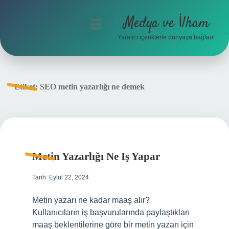
Medya ve İlham
menüyü
aç
Yaratıcı içeriklerle dünyaya bağlan!
Anasayfa
Gizlilik Politikası
Etiket:
SEO metin yazarlığı ne demek
Yasal Uyarı
Hakkımızda
Metin Yazarlığı Ne Iş Yapar
Tarih: Eylül 22, 2024
Metin yazarı ne kadar maaş alır?
Kullanıcıların iş başvurularında paylaştıkları
maaş beklentilerine göre bir metin yazarı için