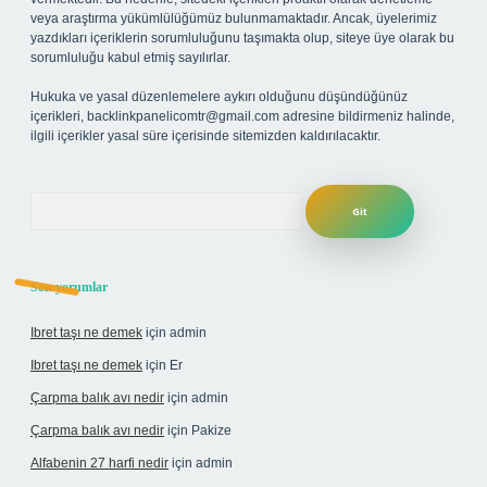
veya araştırma yükümlülüğümüz bulunmamaktadır. Ancak, üyelerimiz
yazdıkları içeriklerin sorumluluğunu taşımakta olup, siteye üye olarak bu
sorumluluğu kabul etmiş sayılırlar.
Hukuka ve yasal düzenlemelere aykırı olduğunu düşündüğünüz
içerikleri,
backlinkpanelicomtr@gmail.com
adresine bildirmeniz halinde,
ilgili içerikler yasal süre içerisinde sitemizden kaldırılacaktır.
Arama
Son yorumlar
Ibret taşı ne demek
için
admin
Ibret taşı ne demek
için
Er
Çarpma balık avı nedir
için
admin
Çarpma balık avı nedir
için
Pakize
Alfabenin 27 harfi nedir
için
admin