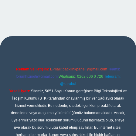
riş
Reklam ve İletişim:
E-mail:
backlinkpaneli@gmail.com
Teams:
forumhizmeti@gmail.com
Whatsapp: 0262 606 0 726
Telegram:
@karabul
Yasal Uyarı:
Sitemiz, 5651 Sayılı Kanun gereğince Bilgi Teknolojileri ve
İletişim Kurumu (BTK) tarafından onaylanmış bir Yer Sağlayıcı olarak
hizmet vermektedir. Bu nedenle, sitedeki içerikleri proaktif olarak
denetleme veya araştırma yükümlülüğümüz bulunmamaktadır. Ancak,
üyelerimiz yazdıkları içeriklerin sorumluluğunu taşımakta olup, siteye
üye olarak bu sorumluluğu kabul etmiş sayılırlar. Bu internet sitesi,
herhangi bir marka, kurum veya şahıs şirketi ile hiçbir bağlantısı