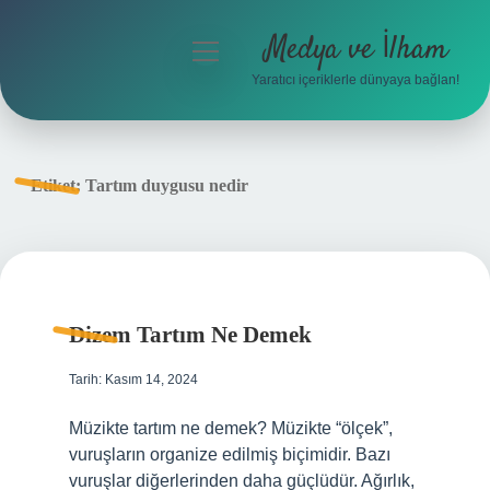
Medya ve İlham
menüyü
aç
Yaratıcı içeriklerle dünyaya bağlan!
Anasayfa
Gizlilik Politikası
Etiket:
Tartım duygusu nedir
Yasal Uyarı
Hakkımızda
Dizem Tartım Ne Demek
Tarih: Kasım 14, 2024
Müzikte tartım ne demek? Müzikte “ölçek”,
vuruşların organize edilmiş biçimidir. Bazı
vuruşlar diğerlerinden daha güçlüdür. Ağırlık,