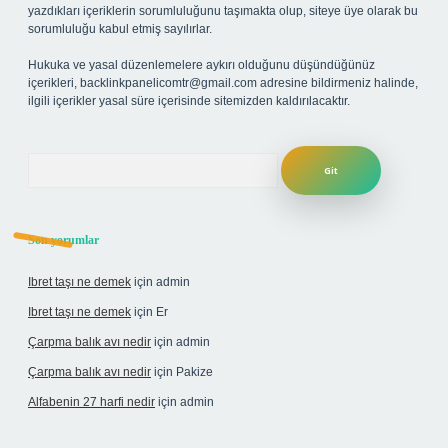
yazdıkları içeriklerin sorumluluğunu taşımakta olup, siteye üye olarak bu
sorumluluğu kabul etmiş sayılırlar.
Hukuka ve yasal düzenlemelere aykırı olduğunu düşündüğünüz
içerikleri,
backlinkpanelicomtr@gmail.com
adresine bildirmeniz halinde,
ilgili içerikler yasal süre içerisinde sitemizden kaldırılacaktır.
Arama
Son yorumlar
Ibret taşı ne demek
için
admin
Ibret taşı ne demek
için
Er
Çarpma balık avı nedir
için
admin
Çarpma balık avı nedir
için
Pakize
Alfabenin 27 harfi nedir
için
admin