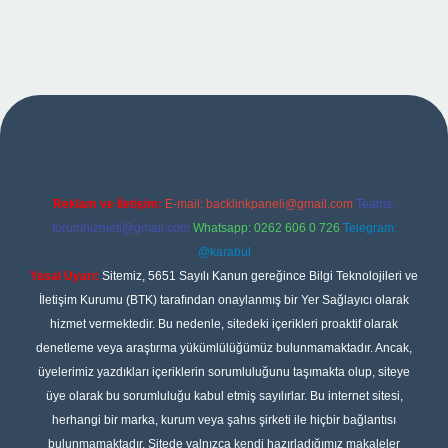
et giriş
Reklam ve İletişim:
E-mail:
backlinkpaneli@gmail.com
Teams:
forumhizmeti@gmail.com
Whatsapp: 0262 606 0 726
Telegram:
@karabul
Yasal Uyarı:
Sitemiz, 5651 Sayılı Kanun gereğince Bilgi Teknolojileri ve
İletişim Kurumu (BTK) tarafından onaylanmış bir Yer Sağlayıcı olarak
hizmet vermektedir. Bu nedenle, sitedeki içerikleri proaktif olarak
denetleme veya araştırma yükümlülüğümüz bulunmamaktadır. Ancak,
üyelerimiz yazdıkları içeriklerin sorumluluğunu taşımakta olup, siteye
üye olarak bu sorumluluğu kabul etmiş sayılırlar. Bu internet sitesi,
herhangi bir marka, kurum veya şahıs şirketi ile hiçbir bağlantısı
bulunmamaktadır. Sitede yalnızca kendi hazırladığımız makaleler