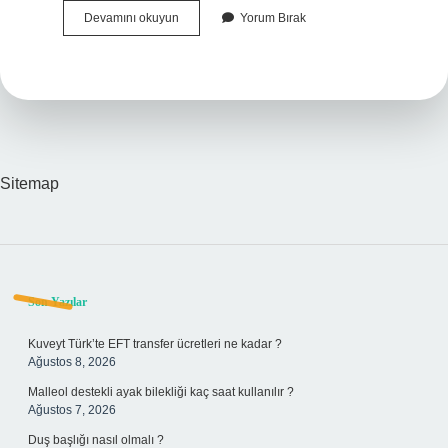
Bağdaş
Devamını okuyun
Yorum Bırak
Kurmak
Varis
Yapar
Mı
Sitemap
Sidebar
Son Yazılar
Kuveyt Türk’te EFT transfer ücretleri ne kadar ?
Ağustos 8, 2026
Malleol destekli ayak bilekliği kaç saat kullanılır ?
Ağustos 7, 2026
Duş başlığı nasıl olmalı ?