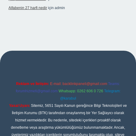
Alfabenin 27 harfi nedir
için
admin
iş
Reklam ve İletişim:
E-mail:
backlinkpaneli@gmail.com
Teams:
forumhizmeti@gmail.com
Whatsapp: 0262 606 0 726
Telegram:
@karabul
Yasal Uyarı:
Sitemiz, 5651 Sayılı Kanun gereğince Bilgi Teknolojileri ve
İletişim Kurumu (BTK) tarafından onaylanmış bir Yer Sağlayıcı olarak
hizmet vermektedir. Bu nedenle, sitedeki içerikleri proaktif olarak
denetleme veya araştırma yükümlülüğümüz bulunmamaktadır. Ancak,
üyelerimiz yazdıkları içeriklerin sorumluluğunu taşımakta olup, siteye