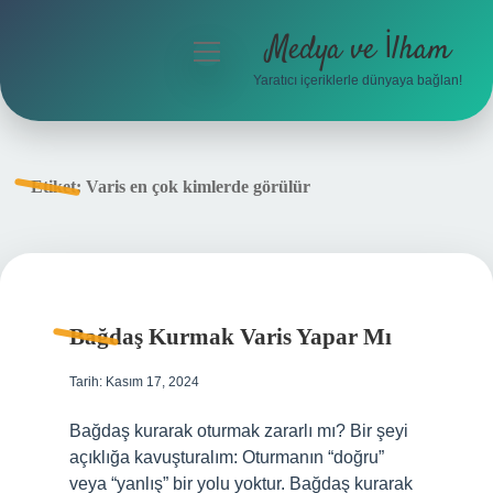
Medya ve İlham
menüyü
aç
Yaratıcı içeriklerle dünyaya bağlan!
Anasayfa
Gizlilik Politikası
Etiket:
Varis en çok kimlerde görülür
Yasal Uyarı
Hakkımızda
Bağdaş Kurmak Varis Yapar Mı
Tarih: Kasım 17, 2024
Bağdaş kurarak oturmak zararlı mı? Bir şeyi
açıklığa kavuşturalım: Oturmanın “doğru”
veya “yanlış” bir yolu yoktur. Bağdaş kurarak