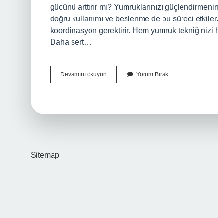
gücünü arttırır mı? Yumruklarınızı güçlendirmeni
doğru kullanımı ve beslenme de bu süreci etkile
koordinasyon gerektirir. Hem yumruk tekniğinizi
Daha sert…
Sert
Devamını okuyun
Yorum Bırak
Yumruk
Için
Hangi
Kaslar
Kullanılır
Sitemap