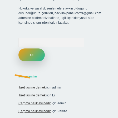
Hukuka ve yasal düzenlemelere aykırı olduğunu
düşündüğünüz içerikleri,
backlinkpanelicomtr@gmail.com
adresine bildirmeniz halinde, ilgili içerikler yasal süre
içerisinde sitemizden kaldırılacaktır.
Arama
Son yorumlar
Ibret taşı ne demek
için
admin
Ibret taşı ne demek
için
Er
Çarpma balık avı nedir
için
admin
Çarpma balık avı nedir
için
Pakize