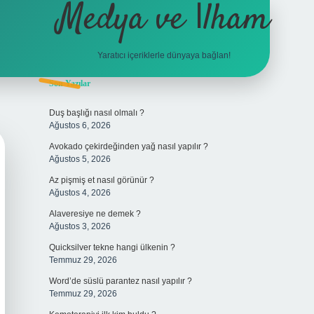
Medya ve İlham
Yaratıcı içeriklerle dünyaya bağlan!
Sidebar
Son Yazılar
hiltonbet gi
Duş başlığı nasıl olmalı ?
Ağustos 6, 2026
Avokado çekirdeğinden yağ nasıl yapılır ?
Ağustos 5, 2026
Az pişmiş et nasıl görünür ?
Ağustos 4, 2026
Alaveresiye ne demek ?
Ağustos 3, 2026
Quicksilver tekne hangi ülkenin ?
Temmuz 29, 2026
Word’de süslü parantez nasıl yapılır ?
Temmuz 29, 2026