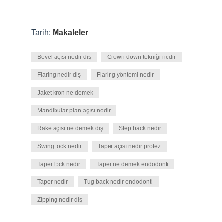
Tarih:
Makaleler
Bevel açısı nedir diş
Crown down tekniği nedir
Flaring nedir diş
Flaring yöntemi nedir
Jaket kron ne demek
Mandibular plan açısı nedir
Rake açısı ne demek diş
Step back nedir
Swing lock nedir
Taper açısı nedir protez
Taper lock nedir
Taper ne demek endodonti
Taper nedir
Tug back nedir endodonti
Zipping nedir diş