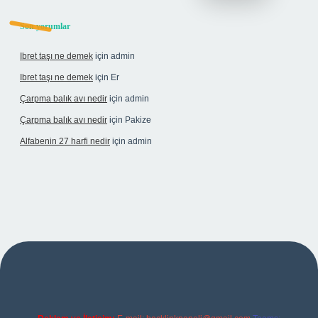
Son yorumlar
Ibret taşı ne demek
için
admin
Ibret taşı ne demek
için
Er
Çarpma balık avı nedir
için
admin
Çarpma balık avı nedir
için
Pakize
Alfabenin 27 harfi nedir
için
admin
riş