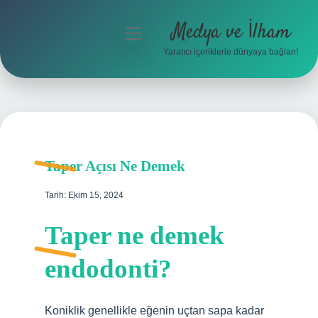
Medya ve İlham
menüyü
aç
Yaratıcı içeriklerle dünyaya bağlan!
Anasayfa
Gizlilik Politikası
Yasal Uyarı
Taper Açısı Ne Demek
Hakkımızda
Tarih: Ekim 15, 2024
Taper ne demek
endodonti?
Koniklik genellikle eğenin uçtan sapa kadar