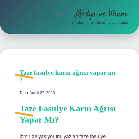
Medya ve İlham
menüyü
aç
Yaratıcı içeriklerle dünyaya bağlan!
Anasayfa
Gizlilik Politikası
Yasal Uyarı
Taze fasulye karın ağrısı yapar mı
Hakkımızda
?
Tarih: Aralık 27, 2025
Taze Fasulye Karın Ağrısı
Yapar Mı?
İzmir’de yaşıyorum, yazları taze fasulye