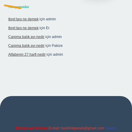
Son yorumlar
Ibret taşı ne demek
için
admin
Ibret taşı ne demek
için
Er
Çarpma balık avı nedir
için
admin
Çarpma balık avı nedir
için
Pakize
Alfabenin 27 harfi nedir
için
admin
 giriş
Reklam ve İletişim:
E-mail:
backlinkpaneli@gmail.com
Teams: