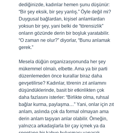
dediğinizde, kadınlar hemen şunu düşünür:
“Bir şey eksik, bir şey yanlış.” Öyle değil mi?
Duygusal bağlardan, kişisel anlamlardan
yoksun bir şey, yani belki de “törensizlik”
onların gözünde derin bir boşluk yaratabilir.
“O zaman ne olur?” diyorlar, “Bunu anlamak
gerek.”
Mesela düğün organizasyonunda her şey
mükemmel olmalı, elbette. Ama ya bir parti
düzenlemeden önce kurallar biraz daha
gevşetilirse? Kadınlar, törenin zıt anlamını
düşündüklerinde, basit bir etkinlikten çok
daha fazlasını isterler: “Birlikte olma, ruhsal
bağlar kurma, paylaşma…” Yani, onlar için zıt
anlam, aslında çok da formal olmayan ama
derin anlam taşıyan anlar olabilir. Örneğin,
yalnızca arkadaşlarla bir çay içmek ya da
spontane bir kahve buluşması yaparak,