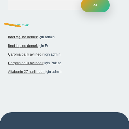
Arama
Son yorumlar
Ibret taşı ne demek
için
admin
Ibret taşı ne demek
için
Er
Çarpma balık avı nedir
için
admin
Çarpma balık avı nedir
için
Pakize
Alfabenin 27 harfi nedir
için
admin
giriş