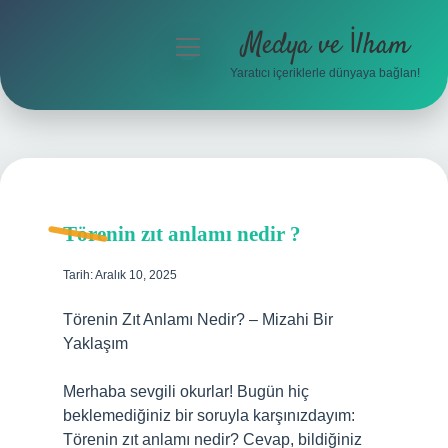
Medya ve İlham
menüyü
aç
Yaratıcı içeriklerle dünyaya bağlan!
Anasayfa
Gizlilik Politikası
Yasal Uyarı
Törenin zıt anlamı nedir ?
Hakkımızda
Tarih: Aralık 10, 2025
Törenin Zıt Anlamı Nedir? – Mizahi Bir
Yaklaşım
Merhaba sevgili okurlar! Bugün hiç
beklemediğiniz bir soruyla karşınızdayım:
Törenin zıt anlamı nedir? Cevap, bildiğiniz