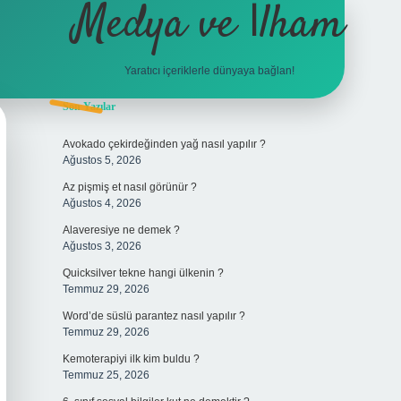
Medya ve İlham
Yaratıcı içeriklerle dünyaya bağlan!
Sidebar
Son Yazılar
hiltonbet giriş
Avokado çekirdeğinden yağ nasıl yapılır ?
Ağustos 5, 2026
Az pişmiş et nasıl görünür ?
Ağustos 4, 2026
Alaveresiye ne demek ?
Ağustos 3, 2026
Quicksilver tekne hangi ülkenin ?
Temmuz 29, 2026
Word’de süslü parantez nasıl yapılır ?
Temmuz 29, 2026
Kemoterapiyi ilk kim buldu ?
Temmuz 25, 2026