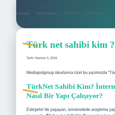
Anasayfa
Gizlilik Politikası
Yasal Uyarı
Hakkımızda
Türk net sahibi kim ?
Tarih: Haziran 3, 2026
Mediapolgroup okurlarına özel bu yazımızda “Tür
TürkNet Sahibi Kim? İntern
Nasıl Bir Yapı Çalışıyor?
Eskişehir’de yaşayan, üniversitede araştırma yap