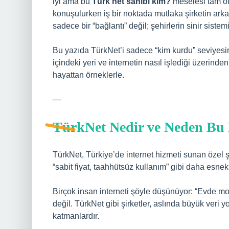
iyi ama bu
Türk net sahibi kim?
meselesi tam ola
konuşulurken iş bir noktada mutlaka şirketin arka
sadece bir “bağlantı” değil; şehirlerin sinir sistemi
Bu yazıda TürkNet’i sadece “kim kurdu” seviyesind
içindeki yeri ve internetin nasıl işlediği üzerin
hayattan örneklerle.
—
TürkNet Nedir ve Neden Bu
TürkNet, Türkiye’de internet hizmeti sunan özel şi
“sabit fiyat, taahhütsüz kullanım” gibi daha esnek
Birçok insan interneti şöyle düşünüyor: “Evde mode
değil. TürkNet gibi şirketler, aslında büyük veri y
katmanlardır.