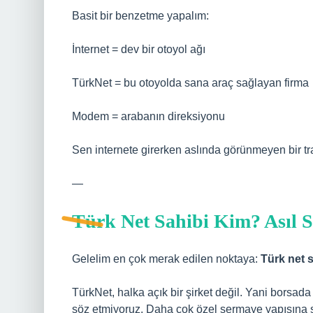
Basit bir benzetme yapalım:
İnternet = dev bir otoyol ağı
TürkNet = bu otoyolda sana araç sağlayan firma
Modem = arabanın direksiyonu
Sen internete girerken aslında görünmeyen bir tra
—
Türk Net Sahibi Kim? Asıl S
Gelelim en çok merak edilen noktaya:
Türk net 
TürkNet, halka açık bir şirket değil. Yani borsad
söz etmiyoruz. Daha çok özel sermaye yapısına sa