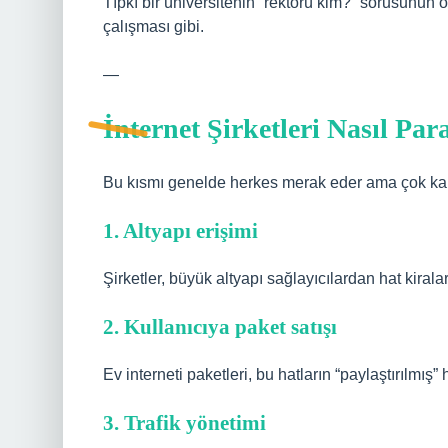
Tıpkı bir üniversitenin “rektörü kim?” sorusunun ö
çalışması gibi.
—
İnternet Şirketleri Nasıl Pa
Bu kısmı genelde herkes merak eder ama çok kar
1. Altyapı erişimi
Şirketler, büyük altyapı sağlayıcılardan hat kiralar.
2. Kullanıcıya paket satışı
Ev interneti paketleri, bu hatların “paylaştırılmış” h
3. Trafik yönetimi