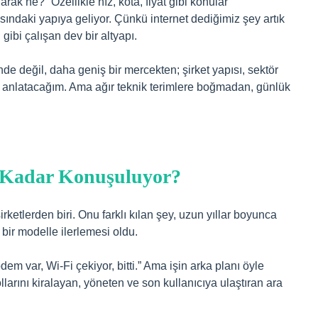
rak ne?” Özellikle hız, kota, fiyat gibi konular
sındaki yapıya geliyor. Çünkü internet dediğimiz şey artık
 gibi çalışan dev bir altyapı.
e değil, daha geniş bir mercekten; şirket yapısı, sektör
den anlatacağım. Ama ağır teknik terimlere boğmadan, günlük
 Kadar Konuşuluyor?
rketlerden biri. Onu farklı kılan şey, uzun yıllar boyunca
 bir modelle ilerlemesi oldu.
m var, Wi-Fi çekiyor, bitti.” Ama işin arka planı öyle
ollarını kiralayan, yöneten ve son kullanıcıya ulaştıran ara