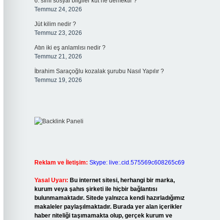
6. sınıf sosyal bilgiler kut ne demektir ?
Temmuz 24, 2026
Jüt kilim nedir ?
Temmuz 23, 2026
Atın iki eş anlamlısı nedir ?
Temmuz 21, 2026
İbrahim Saraçoğlu kozalak şurubu Nasıl Yapılır ?
Temmuz 19, 2026
Reklam ve İletişim:
Skype: live:.cid.575569c608265c69
Yasal Uyarı:
Bu internet sitesi, herhangi bir marka,
kurum veya şahıs şirketi ile hiçbir bağlantısı
bulunmamaktadır. Sitede yalnızca kendi hazırladığımız
makaleler paylaşılmaktadır. Burada yer alan içerikler
haber niteliği taşımamakta olup, gerçek kurum ve