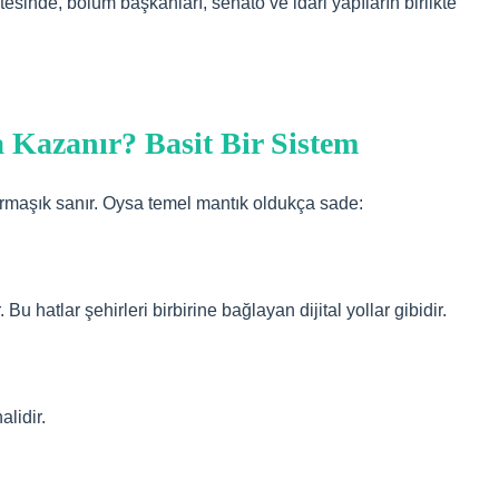
tesinde, bölüm başkanları, senato ve idari yapıların birlikte
ra Kazanır? Basit Bir Sistem
maşık sanır. Oysa temel mantık oldukça sade:
 Bu hatlar şehirleri birbirine bağlayan dijital yollar gibidir.
alidir.