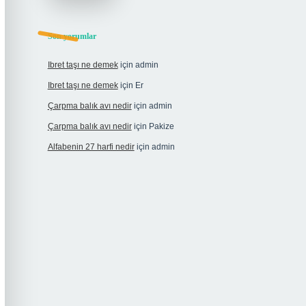
Son yorumlar
Ibret taşı ne demek
için
admin
Ibret taşı ne demek
için
Er
Çarpma balık avı nedir
için
admin
Çarpma balık avı nedir
için
Pakize
Alfabenin 27 harfi nedir
için
admin