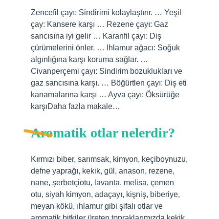
Zencefil çayı: Sindirimi kolaylaştırır. … Yeşil
çay: Kansere karşı … Rezene çayı: Gaz
sancısına iyi gelir … Karanfil çayı: Diş
çürümelerini önler. … Ihlamur ağacı: Soğuk
algınlığına karşı koruma sağlar. …
Civanperçemi çayı: Sindirim bozuklukları ve
gaz sancısına karşı. … Böğürtlen çayı: Diş eti
kanamalarına karşı … Ayva çayı: Öksürüğe
karşıDaha fazla makale…
Aromatik otlar nelerdir?
Kırmızı biber, sarımsak, kimyon, keçiboynuzu,
defne yaprağı, kekik, gül, anason, rezene,
nane, şerbetçiotu, lavanta, melisa, çemen
otu, siyah kimyon, adaçayı, kişniş, biberiye,
meyan kökü, ıhlamur gibi şifalı otlar ve
aromatik bitkiler üreten topraklarımızda kekik,