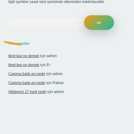
ilgili içerikler yasal süre içerisinde sitemizden kaldırılacaktır.
Arama
Son yorumlar
Ibret taşı ne demek
için
admin
Ibret taşı ne demek
için
Er
Çarpma balık avı nedir
için
admin
Çarpma balık avı nedir
için
Pakize
Alfabenin 27 harfi nedir
için
admin