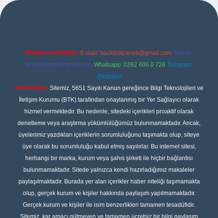
ş
Reklam ve İletişim:
E-mail:
backlinkpaneli@gmail.com
Teams:
forumhizmeti@gmail.com
Whatsapp: 0262 606 0 726
Telegram:
@karabul
Yasal Uyarı:
Sitemiz, 5651 Sayılı Kanun gereğince Bilgi Teknolojileri ve
İletişim Kurumu (BTK) tarafından onaylanmış bir Yer Sağlayıcı olarak
hizmet vermektedir. Bu nedenle, sitedeki içerikleri proaktif olarak
denetleme veya araştırma yükümlülüğümüz bulunmamaktadır. Ancak,
üyelerimiz yazdıkları içeriklerin sorumluluğunu taşımakta olup, siteye
üye olarak bu sorumluluğu kabul etmiş sayılırlar. Bu internet sitesi,
herhangi bir marka, kurum veya şahıs şirketi ile hiçbir bağlantısı
bulunmamaktadır. Sitede yalnızca kendi hazırladığımız makaleler
paylaşılmaktadır. Burada yer alan içerikler haber niteliği taşımamakta
olup, gerçek kurum ve kişiler hakkında paylaşım yapılmamaktadır.
Gerçek kurum ve kişiler ile isim benzerlikleri tamamen tesadüfidir.
Sitemiz, kar amacı gütmeyen ve tamamen ücretsiz bir bilgi paylaşım