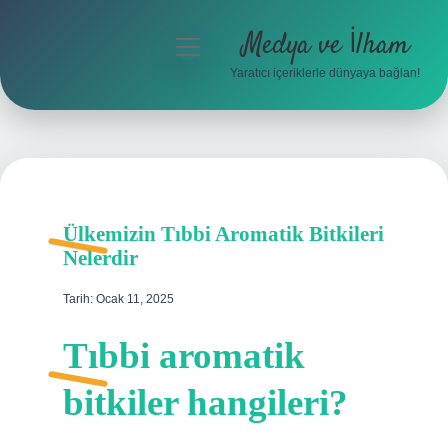
Medya ve İlham
menüyü
aç
Yaratıcı içeriklerle dünyaya bağlan!
Anasayfa
Gizlilik Politikası
Yasal Uyarı
Ülkemizin Tıbbi Aromatik Bitkileri
Hakkımızda
Nelerdir
Tarih: Ocak 11, 2025
Tıbbi aromatik
bitkiler hangileri?