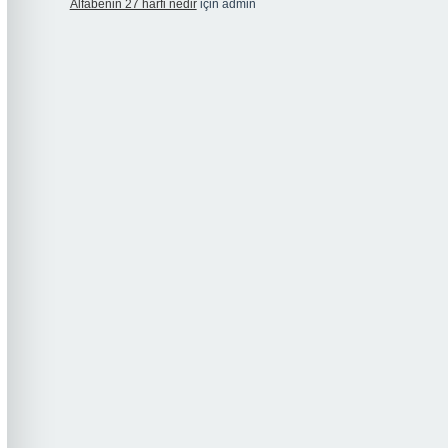
Alfabenin 27 harfi nedir
için
admin