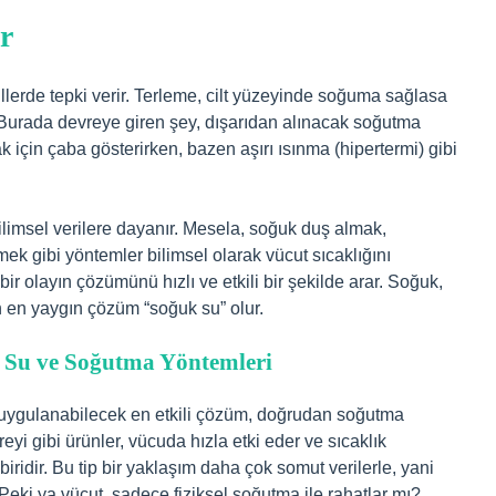
er
killerde tepki verir. Terleme, cilt yüzeyinde soğuma sağlasa
Burada devreye giren şey, dışarıdan alınacak soğutma
 için çaba gösterirken, bazen aşırı ısınma (hipertermi) gibi
bilimsel verilere dayanır. Mesela, soğuk duş almak,
mek gibi yöntemler bilimsel olarak vücut sıcaklığını
 bir olayın çözümünü hızlı ve etkili bir şekilde arar. Soğuk,
 en yaygın çözüm “soğuk su” olur.
k Su ve Soğutma Yöntemleri
ı uygulanabilecek en etkili çözüm, doğrudan soğutma
yi gibi ürünler, vücuda hızla etki eder ve sıcaklık
ridir. Bu tip bir yaklaşım daha çok somut verilerle, yani
Peki ya vücut, sadece fiziksel soğutma ile rahatlar mı?