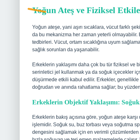
Yoğun Ateş ve Fiziksel Etkil
Yoğun ateşe, yani aşırı sıcaklara, vücut farklı şe
da bu mekanizma her zaman yeterli olmayabilir. 
tedbirleri. Vücut, ortam sıcaklığına uyum sağlamak
sağlık sorunları da yaşanabilir.
Erkeklerin yaklaşımı daha çok bu tür fiziksel ve 
serinletici jel kullanmak ya da soğuk içecekler iç
düşürmede etkili kabul edilir. Erkekler, genellikle
doğrudan ve anında rahatlama sağlar; bu yüzden
Erkeklerin Objektif Yaklaşımı: Soğu
Erkeklerin bakış açısına göre, yoğun ateşe karş
işlemidir. Soğuk su, buz torbası veya soğutma spre
dengesini sağlamak için en verimli çözümlerden bi
hızla soğuyan ve teri emen malzemelerle çalışır. 