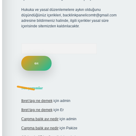
Hukuka ve yasal düzenlemelere aykırı olduğunu
düşündüğünüz içerikleri,
backlinkpanelicomtr@gmail.com
adresine bildirmeniz halinde, ilgili içerikler yasal süre
içerisinde sitemizden kaldırılacaktır.
Arama
Son yorumlar
Ibret taşı ne demek
için
admin
Ibret taşı ne demek
için
Er
Çarpma balık avı nedir
için
admin
Çarpma balık avı nedir
için
Pakize