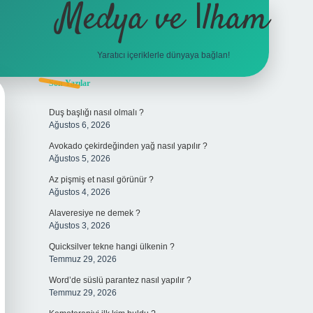
Medya ve İlham
Yaratıcı içeriklerle dünyaya bağlan!
Sidebar
Son Yazılar
hiltonbet gir
Duş başlığı nasıl olmalı ?
Ağustos 6, 2026
Avokado çekirdeğinden yağ nasıl yapılır ?
Ağustos 5, 2026
Az pişmiş et nasıl görünür ?
Ağustos 4, 2026
Alaveresiye ne demek ?
Ağustos 3, 2026
Quicksilver tekne hangi ülkenin ?
Temmuz 29, 2026
Word’de süslü parantez nasıl yapılır ?
Temmuz 29, 2026