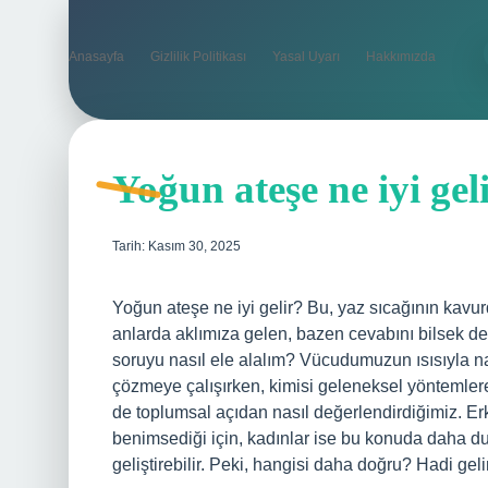
Anasayfa
Gizlilik Politikası
Yasal Uyarı
Hakkımızda
Yoğun ateşe ne iyi geli
Tarih: Kasım 30, 2025
Yoğun ateşe ne iyi gelir? Bu, yaz sıcağının kavurd
anlarda aklımıza gelen, bazen cevabını bilsek de 
soruyu nasıl ele alalım? Vücudumuzun ısısıyla na
çözmeye çalışırken, kimisi geleneksel yöntemler
de toplumsal açıdan nasıl değerlendirdiğimiz. Erke
benimsediği için, kadınlar ise bu konuda daha duy
geliştirebilir. Peki, hangisi daha doğru? Hadi gel