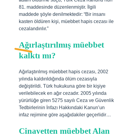
81. maddesinde düzenlenmiştir. İlgili
maddede şöyle denilmektedir: “Bir insanı
kasten öldüren kişi, müebbet hapis cezası ile
cezalandırılır.”
Ağırlaştırılmış müebbet
kalktı mı?
Ağırlaştırılmış müebbet hapis cezası, 2002
yılında kaldırıldığında ölüm cezasıyla
değiştirildi. Türk hukukuna göre bir kişiye
verilebilecek en ağır cezadır. 2005 yılında
yürürlüğe giren 5275 sayılı Ceza ve Güvenlik
Tedbirlerinin İnfazı Hakkındaki Kanun’un
infaz rejimine göre aşağıdakiler geçerlidir…
Cinayetten müebbet Alan