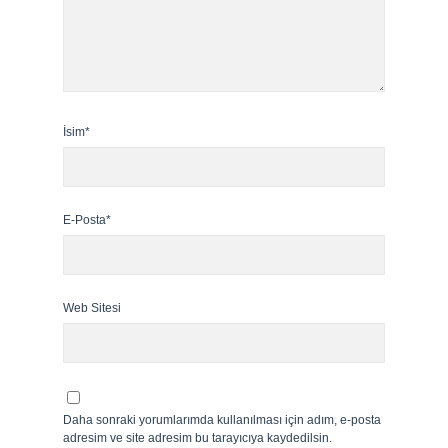
İsim*
E-Posta*
Web Sitesi
Daha sonraki yorumlarımda kullanılması için adım, e-posta
adresim ve site adresim bu tarayıcıya kaydedilsin.