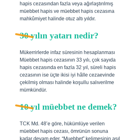
hapis cezasından fazla veya ağırlaştırılmış
müebbet hapis ve müebbet hapis cezasına
mahkûmiyet halinde otuz altı yıldır.
30 yılın yatarı nedir?
Mükerrirlerde infaz süresinin hesaplanması
Müebbet hapis cezasının 33 yılı, çok sayıda
hapis cezasında en fazla 32 yıl, süreli hapis
cezasının ise üçte ikisi iyi hâlle cezaevinde
çekilmiş olması halinde koşullu salıverilme
mümkündür.
10 yıl müebbet ne demek?
TCK Md. 48’e göre, hükümlüye verilen
müebbet hapis cezası, ömrünün sonuna
kadar devam eder. “Muebbet” kelimesinin asıl