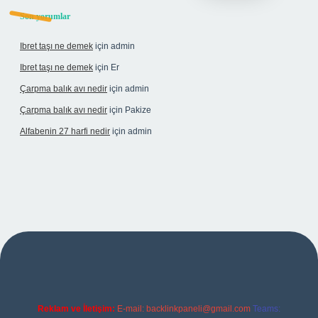
Son yorumlar
Ibret taşı ne demek
için
admin
Ibret taşı ne demek
için
Er
Çarpma balık avı nedir
için
admin
Çarpma balık avı nedir
için
Pakize
Alfabenin 27 harfi nedir
için
admin
giriş
Reklam ve İletişim:
E-mail:
backlinkpaneli@gmail.com
Teams: