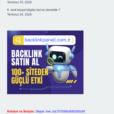
Temmuz 25, 2026
6. sınıf sosyal bilgiler kut ne demektir ?
Temmuz 24, 2026
Reklam ve İletişim:
Skype: live:.cid.575569c608265c69