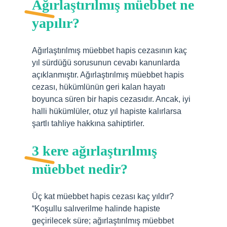
Ağırlaştırılmış müebbet ne
yapılır?
Ağırlaştırılmış müebbet hapis cezasının kaç
yıl sürdüğü sorusunun cevabı kanunlarda
açıklanmıştır. Ağırlaştırılmış müebbet hapis
cezası, hükümlünün geri kalan hayatı
boyunca süren bir hapis cezasıdır. Ancak, iyi
halli hükümlüler, otuz yıl hapiste kalırlarsa
şartlı tahliye hakkına sahiptirler.
3 kere ağırlaştırılmış
müebbet nedir?
Üç kat müebbet hapis cezası kaç yıldır?
“Koşullu salıverilme halinde hapiste
geçirilecek süre; ağırlaştırılmış müebbet