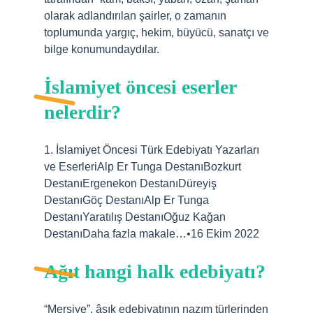
olarak adlandırılan şairler, o zamanın
toplumunda yargıç, hekim, büyücü, sanatçı ve
bilge konumundaydılar.
İslamiyet öncesi eserler
nelerdir?
1. İslamiyet Öncesi Türk Edebiyatı Yazarları
ve EserleriAlp Er Tunga DestanıBozkurt
DestanıErgenekon DestanıDüreyiş
DestanıGöç DestanıAlp Er Tunga
DestanıYaratılış DestanıOğuz Kağan
DestanıDaha fazla makale…•16 Ekim 2022
Ağıt hangi halk edebiyatı?
“Mersiye”, âşık edebiyatının nazım türlerinden