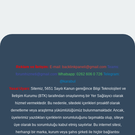
ş
Reklam ve İletişim:
E-mail:
backlinkpaneli@gmail.com
Teams:
forumhizmeti@gmail.com
Whatsapp: 0262 606 0 726
Telegram:
@karabul
Yasal Uyarı:
Sitemiz, 5651 Sayılı Kanun gereğince Bilgi Teknolojileri ve
İletişim Kurumu (BTK) tarafından onaylanmış bir Yer Sağlayıcı olarak
hizmet vermektedir. Bu nedenle, sitedeki içerikleri proaktif olarak
denetleme veya araştırma yükümlülüğümüz bulunmamaktadır. Ancak,
üyelerimiz yazdıkları içeriklerin sorumluluğunu taşımakta olup, siteye
üye olarak bu sorumluluğu kabul etmiş sayılırlar. Bu internet sitesi,
herhangi bir marka, kurum veya şahıs şirketi ile hiçbir bağlantısı