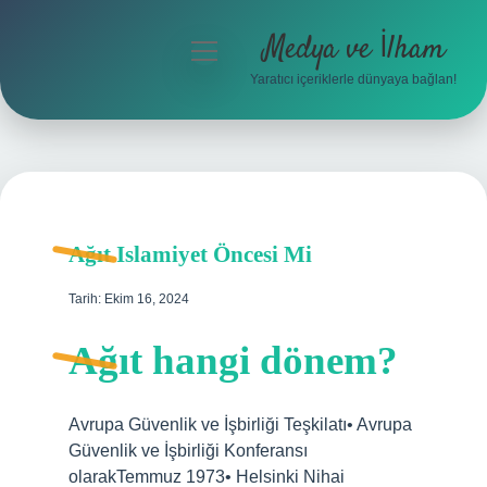
Medya ve İlham
menüyü
aç
Yaratıcı içeriklerle dünyaya bağlan!
Anasayfa
Gizlilik Politikası
Yasal Uyarı
Ağıt Islamiyet Öncesi Mi
Hakkımızda
Tarih: Ekim 16, 2024
Ağıt hangi dönem?
Avrupa Güvenlik ve İşbirliği Teşkilatı• Avrupa
Güvenlik ve İşbirliği Konferansı
olarakTemmuz 1973• Helsinki Nihai