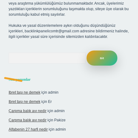
veya araştırma yükümlülüğümüz bulunmamaktadır. Ancak, üyelerimiz
yazdıkları içeriklerin sorumluluğunu taşımakta olup, siteye üye olarak bu
sorumluluğu kabul etmiş sayılırlar.
Hukuka ve yasal düzenlemelere aykırı olduğunu düşündüğünüz
içerikleri,
backlinkpanelicomtr@gmail.com
adresine bildirmeniz halinde,
ilgili içerikler yasal süre içerisinde sitemizden kaldırılacaktır.
Arama
Son yorumlar
Ibret taşı ne demek
için
admin
Ibret taşı ne demek
için
Er
Çarpma balık avı nedir
için
admin
Çarpma balık avı nedir
için
Pakize
Alfabenin 27 harfi nedir
için
admin