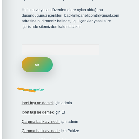
Hukuka ve yasal düzenlemelere aykırı olduğunu
düşündüğünüz içerikleri,
backlinkpanelicomtr@gmail.com
adresine bildirmeniz halinde, ilgili içerikler yasal süre
içerisinde sitemizden kaldırılacaktır.
Arama
Son yorumlar
Ibret taşı ne demek
için
admin
Ibret taşı ne demek
için
Er
Çarpma balık avı nedir
için
admin
Çarpma balık avı nedir
için
Pakize