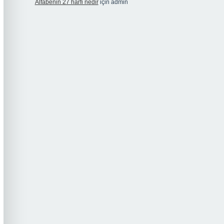
Alfabenin 27 harfi nedir
için
admin