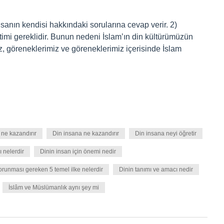
nsanın kendisi hakkındaki sorularına cevap verir. 2)
timi gereklidir. Bunun nedeni İslam’ın din kültürümüzün
z, göreneklerimiz ve göreneklerimiz içerisinde İslam
 ne kazandırır
Din insana ne kazandırır
Din insana neyi öğretir
ı nelerdir
Dinin insan için önemi nedir
orunması gereken 5 temel ilke nelerdir
Dinin tanımı ve amacı nedir
İslâm ve Müslümanlık aynı şey mi