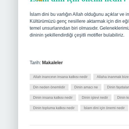
İslam dini bu varlığın Allah olduğunu açıklar ve i
Kültürümüzü genç nesillere aktarmak için din eği
temel unsurlarından biri olmasıdır. Geleneklerimi
dininin şekillendirdiği çeşitli motifler bulabiliriz.
Tarih:
Makaleler
Allah inancının insana katkısı nedir
Allaha inanmak bize
Din neden önemlidir
Dinin amacı ne
Dinin faydalar
Dinin insana katkısı nedir
Dinin işlevi nedir
Dinin k
Dinin topluma katkısı nedir
İslam dini için önemi nedir