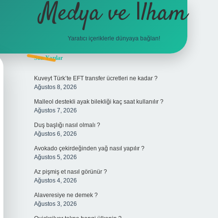
Medya ve İlham
Yaratıcı içeriklerle dünyaya bağlan!
Sidebar
Son Yazılar
hiltonbet giriş
Kuveyt Türk’te EFT transfer ücretleri ne kadar ?
Ağustos 8, 2026
Malleol destekli ayak bilekliği kaç saat kullanılır ?
Ağustos 7, 2026
Duş başlığı nasıl olmalı ?
Ağustos 6, 2026
Avokado çekirdeğinden yağ nasıl yapılır ?
Ağustos 5, 2026
Az pişmiş et nasıl görünür ?
Ağustos 4, 2026
Alaveresiye ne demek ?
Ağustos 3, 2026