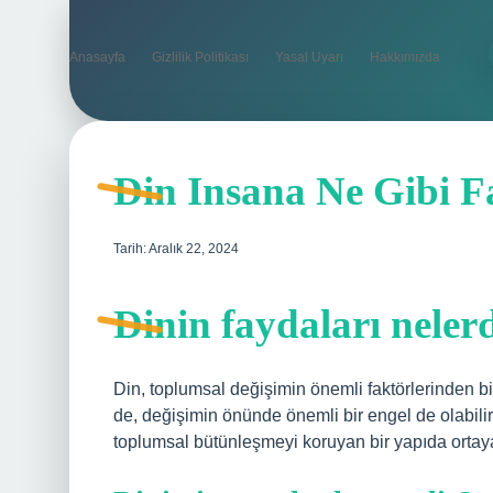
Anasayfa
Gizlilik Politikası
Yasal Uyarı
Hakkımızda
Din Insana Ne Gibi F
Tarih: Aralık 22, 2024
Dinin faydaları neler
Din, toplumsal değişimin önemli faktörlerinden b
de, değişimin önünde önemli bir engel de olabili
toplumsal bütünleşmeyi koruyan bir yapıda ortaya