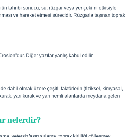
ün tahribi sonucu, su, rüzgar veya yer çekimi etkisiyle
ası ve hareket etmesi sürecidir. Rüzgarla taşınan toprak
sion”dur. Diğer yazılar yanlış kabul edilir.
 de dahil olmak üzere çeşitli faktörlerin (fiziksel, kimyasal,
le kurak, yarı kurak ve yarı nemli alanlarda meydana gelen
r nelerdir?
aşma, yetersiz/aşırı sulama, toprak kirliliği çölleşmeyi