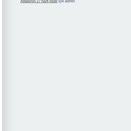
Alfabenin 27 harfi nedir
için
admin