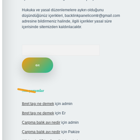
Hukuka ve yasal düzenlemelere aykırı olduğunu
düşündüğünüz içerikleri,
backlinkpanelicomtr@gmail.com
adresine bildirmeniz halinde, ilgili içerikler yasal süre
içerisinde sitemizden kaldırılacaktır.
Arama
Son yorumlar
Ibret taşı ne demek
için
admin
Ibret taşı ne demek
için
Er
Çarpma balık avı nedir
için
admin
Çarpma balık avı nedir
için
Pakize