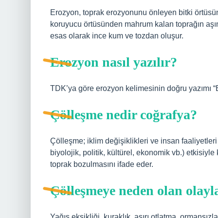
Erozyon, toprak erozyonunu önleyen bitki örtüsün
koruyucu örtüsünden mahrum kalan toprağın aşınm
esas olarak ince kum ve tozdan oluşur.
Erozyon nasıl yazılır?
TDK’ya göre erozyon kelimesinin doğru yazımı “Ero
Çölleşme nedir coğrafya?
Çölleşme; iklim değişiklikleri ve insan faaliyetleri
biyolojik, politik, kültürel, ekonomik vb.) etkisiy
toprak bozulmasını ifade eder.
Çölleşmeye neden olan olayla
Yağış eksikliği, kuraklık, aşırı otlatma, ormansızl