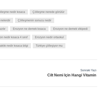
lleşme nedir kısaca
Çölleşme nerede görülür
nelerdir
Çölleşmenin sonucu nedir
zılır
Erozyon ne demek kısaca
Erozyon ne demek vikipedi
n nedir kısaca 4 sınıf
Erozyon nedir ortaokul
aklık nedir kısaca bilgi
Türkiye çölleşiyor mu
Sonraki Yazı
Cilt Nemi Için Hangi Vitamin