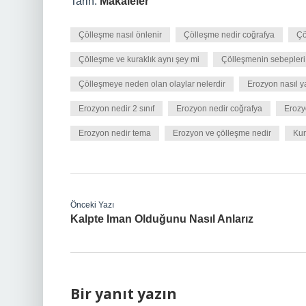
Tarih:
Makaleler
Çölleşme nasıl önlenir
Çölleşme nedir coğrafya
Çö
Çölleşme ve kuraklık aynı şey mi
Çölleşmenin sebepleri 
Çölleşmeye neden olan olaylar nelerdir
Erozyon nasıl ya
Erozyon nedir 2 sınıf
Erozyon nedir coğrafya
Erozyo
Erozyon nedir tema
Erozyon ve çölleşme nedir
Kur
Önceki Yazı
Kalpte Iman Olduğunu Nasıl Anlarız
Bir yanıt yazın