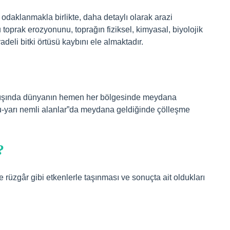
e odaklanmakla birlikte, daha detaylı olarak arazi
oprak erozyonunu, toprağın fiziksel, kimyasal, biyolojik
deli bitki örtüsü kaybını ele almaktadır.
ı dışında dünyanın hemen her bölgesinde meydana
uru-yarı nemli alanlar”da meydana geldiğinde çölleşme
?
 rüzgâr gibi etkenlerle taşınması ve sonuçta ait oldukları