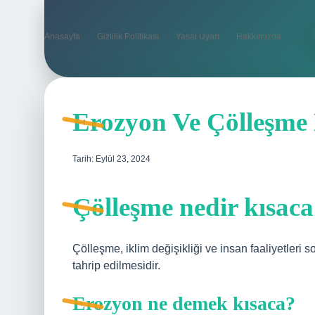
Anasayfa
Gizlilik Politikası
Yasal Uyarı
Hakkımızda
Erozyon Ve Çölleşme
Tarih: Eylül 23, 2024
Çölleşme nedir kısac
Çölleşme, iklim değişikliği ve insan faaliyetleri 
tahrip edilmesidir.
Erozyon ne demek kısaca?