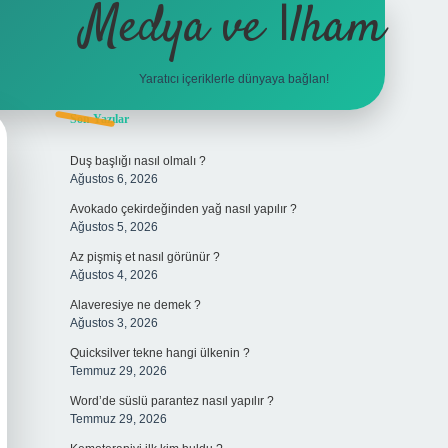
Medya ve İlham
Yaratıcı içeriklerle dünyaya bağlan!
Sidebar
Son Yazılar
hiltonbet 
Duş başlığı nasıl olmalı ?
Ağustos 6, 2026
Avokado çekirdeğinden yağ nasıl yapılır ?
Ağustos 5, 2026
Az pişmiş et nasıl görünür ?
Ağustos 4, 2026
Alaveresiye ne demek ?
Ağustos 3, 2026
Quicksilver tekne hangi ülkenin ?
Temmuz 29, 2026
Word’de süslü parantez nasıl yapılır ?
Temmuz 29, 2026