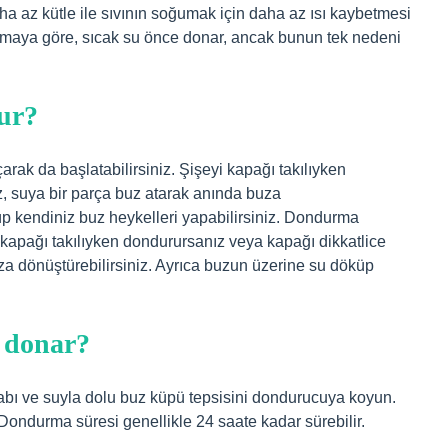
a az kütle ile sıvının soğumak için daha az ısı kaybetmesi
lamaya göre, sıcak su önce donar, ancak bunun tek nedeni
lur?
rak da başlatabilirsiniz. Şişeyi kapağı takılıyken
z, suya bir parça buz atarak anında buza
üp kendiniz buz heykelleri yapabilirsiniz. Dondurma
i kapağı takılıyken dondurursanız veya kapağı dikkatlice
uza dönüştürebilirsiniz. Ayrıca buzun üzerine su döküp
e donar?
bı ve suyla dolu buz küpü tepsisini dondurucuya koyun.
ondurma süresi genellikle 24 saate kadar sürebilir.