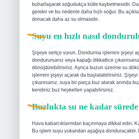
buharlaşarak soğudukça kütle kaybetmesidir. Dah
gerekir ve bu nedenle daha hızlı soğur. Bu açık
donacak daha az su olmasıdır.
Suyu en hızlı nasıl donduru
Şişeye sertçe vurun. Dondurma işlemini şişeyi aça
dondurursanız veya kapağı dikkatlice çıkarırsanı
dönüştürebilirsiniz. Ayrıca buzun üzerine su dök
işlemini şişeyi açarak da başlatabilirsiniz. Şişey
çıkarırsanız, suya bir parça buz atarak anında b
kendiniz buz heykelleri yapabilirsiniz.
Buzlukta su ne kadar süred
Hava kabarcıklarından kaçınmaya dikkat edin. Ka
Bu işlem suyu yukarıdan aşağıya donduracaktır. D