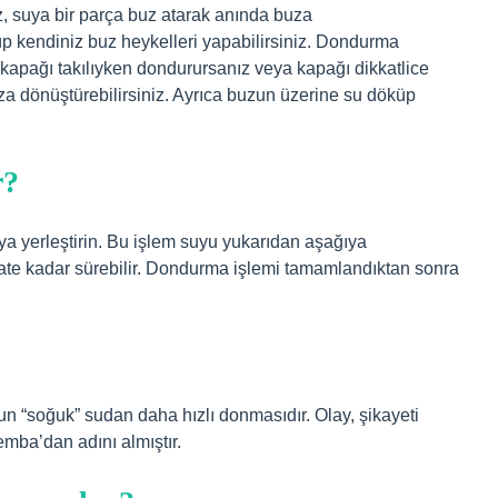
z, suya bir parça buz atarak anında buza
üp kendiniz buz heykelleri yapabilirsiniz. Dondurma
i kapağı takılıyken dondurursanız veya kapağı dikkatlice
uza dönüştürebilirsiniz. Ayrıca buzun üzerine su döküp
r?
a yerleştirin. Bu işlem suyu yukarıdan aşağıya
ate kadar sürebilir. Dondurma işlemi tamamlandıktan sonra
yun “soğuk” sudan daha hızlı donmasıdır. Olay, şikayeti
mba’dan adını almıştır.