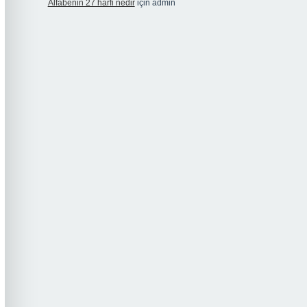
Alfabenin 27 harfi nedir
için
admin