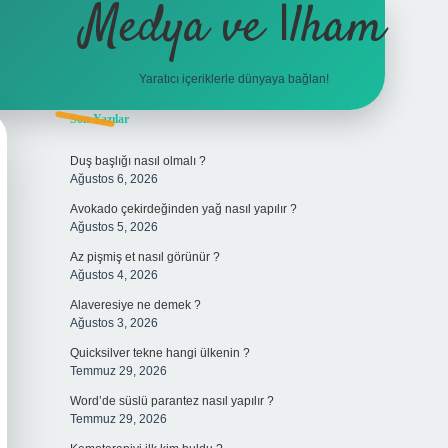
Medya ve İlham
Yaratıcı içeriklerle dünyaya bağlan!
Sidebar
Son Yazılar
hiltonbet 
Duş başlığı nasıl olmalı ?
Ağustos 6, 2026
Avokado çekirdeğinden yağ nasıl yapılır ?
Ağustos 5, 2026
Az pişmiş et nasıl görünür ?
Ağustos 4, 2026
Alaveresiye ne demek ?
Ağustos 3, 2026
Quicksilver tekne hangi ülkenin ?
Temmuz 29, 2026
Word’de süslü parantez nasıl yapılır ?
Temmuz 29, 2026