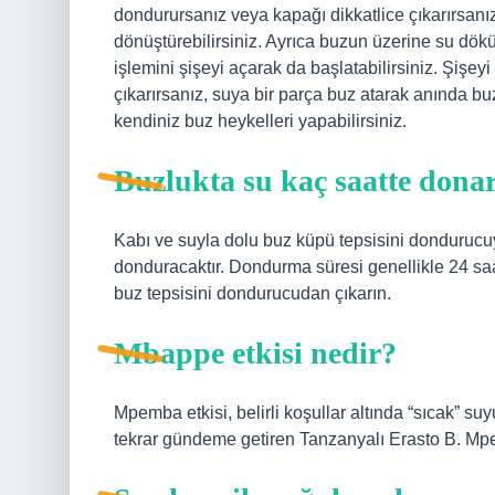
dondurursanız veya kapağı dikkatlice çıkarırsanı
dönüştürebilirsiniz. Ayrıca buzun üzerine su dök
işlemini şişeyi açarak da başlatabilirsiniz. Şişey
çıkarırsanız, suya bir parça buz atarak anında b
kendiniz buz heykelleri yapabilirsiniz.
Buzlukta su kaç saatte dona
Kabı ve suyla dolu buz küpü tepsisini dondurucuy
donduracaktır. Dondurma süresi genellikle 24 sa
buz tepsisini dondurucudan çıkarın.
Mbappe etkisi nedir?
Mpemba etkisi, belirli koşullar altında “sıcak” su
tekrar gündeme getiren Tanzanyalı Erasto B. Mpe