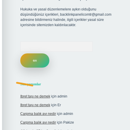
Hukuka ve yasal düzenlemelere aykırı olduğunu
düşündüğünüz içerikleri,
backlinkpanelicomtr@gmail.com
adresine bildirmeniz halinde, ilgili içerikler yasal süre
içerisinde sitemizden kaldırılacaktır.
Arama
Son yorumlar
Ibret taşı ne demek
için
admin
Ibret taşı ne demek
için
Er
Çarpma balık avı nedir
için
admin
Çarpma balık avı nedir
için
Pakize