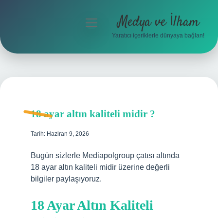
Medya ve İlham
menüyü
aç
Yaratıcı içeriklerle dünyaya bağlan!
Anasayfa
Gizlilik Politikası
Yasal Uyarı
18 ayar altın kaliteli midir ?
Hakkımızda
Tarih: Haziran 9, 2026
Bugün sizlerle Mediapolgroup çatısı altında
18 ayar altın kaliteli midir üzerine değerli
bilgiler paylaşıyoruz.
18 Ayar Altın Kaliteli