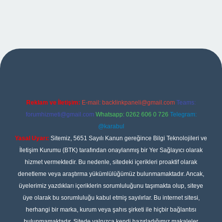
iriş
Reklam ve İletişim:
E-mail:
backlinkpaneli@gmail.com
Teams:
forumhizmeti@gmail.com
Whatsapp: 0262 606 0 726
Telegram:
@karabul
Yasal Uyarı:
Sitemiz, 5651 Sayılı Kanun gereğince Bilgi Teknolojileri ve
İletişim Kurumu (BTK) tarafından onaylanmış bir Yer Sağlayıcı olarak
hizmet vermektedir. Bu nedenle, sitedeki içerikleri proaktif olarak
denetleme veya araştırma yükümlülüğümüz bulunmamaktadır. Ancak,
üyelerimiz yazdıkları içeriklerin sorumluluğunu taşımakta olup, siteye
üye olarak bu sorumluluğu kabul etmiş sayılırlar. Bu internet sitesi,
herhangi bir marka, kurum veya şahıs şirketi ile hiçbir bağlantısı
bulunmamaktadır. Sitede yalnızca kendi hazırladığımız makaleler