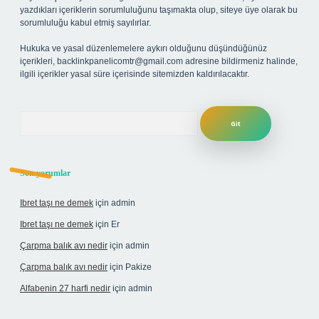
yazdıkları içeriklerin sorumluluğunu taşımakta olup, siteye üye olarak bu
sorumluluğu kabul etmiş sayılırlar.
Hukuka ve yasal düzenlemelere aykırı olduğunu düşündüğünüz
içerikleri,
backlinkpanelicomtr@gmail.com
adresine bildirmeniz halinde,
ilgili içerikler yasal süre içerisinde sitemizden kaldırılacaktır.
Arama
Son yorumlar
Ibret taşı ne demek
için
admin
Ibret taşı ne demek
için
Er
Çarpma balık avı nedir
için
admin
Çarpma balık avı nedir
için
Pakize
Alfabenin 27 harfi nedir
için
admin