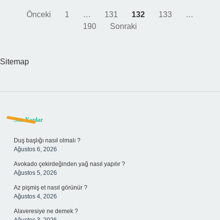
Yazı
Önceki
1
…
131
132
133
…
190
Sonraki
sayfalaması
Sitemap
Sidebar
Son Yazılar
Duş başlığı nasıl olmalı ?
Ağustos 6, 2026
Avokado çekirdeğinden yağ nasıl yapılır ?
Ağustos 5, 2026
Az pişmiş et nasıl görünür ?
Ağustos 4, 2026
Alaveresiye ne demek ?