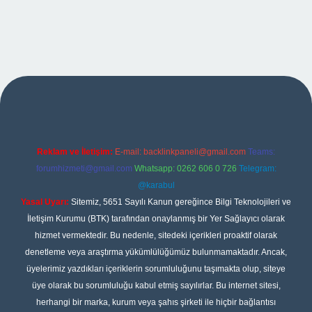
iş
Reklam ve İletişim:
E-mail:
backlinkpaneli@gmail.com
Teams:
forumhizmeti@gmail.com
Whatsapp: 0262 606 0 726
Telegram:
@karabul
Yasal Uyarı:
Sitemiz, 5651 Sayılı Kanun gereğince Bilgi Teknolojileri ve
İletişim Kurumu (BTK) tarafından onaylanmış bir Yer Sağlayıcı olarak
hizmet vermektedir. Bu nedenle, sitedeki içerikleri proaktif olarak
denetleme veya araştırma yükümlülüğümüz bulunmamaktadır. Ancak,
üyelerimiz yazdıkları içeriklerin sorumluluğunu taşımakta olup, siteye
üye olarak bu sorumluluğu kabul etmiş sayılırlar. Bu internet sitesi,
herhangi bir marka, kurum veya şahıs şirketi ile hiçbir bağlantısı