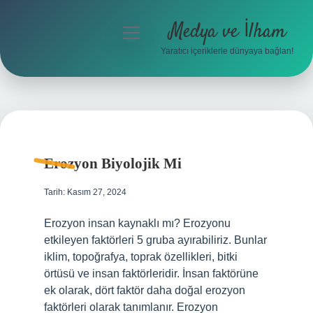
Medya ve İlham
menüyü
aç
Yaratıcı içeriklerle dünyaya bağlan!
Anasayfa
Gizlilik Politikası
Medya
Yasal Uyarı
ve
Erozyon Biyolojik Mi
Hakkımızda
İlham
Tarih: Kasım 27, 2024
Yazılar
Erozyon insan kaynaklı mı? Erozyonu
etkileyen faktörleri 5 gruba ayırabiliriz. Bunlar
iklim, topoğrafya, toprak özellikleri, bitki
örtüsü ve insan faktörleridir. İnsan faktörüne
ek olarak, dört faktör daha doğal erozyon
faktörleri olarak tanımlanır. Erozyon