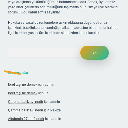
veya araştırma yükümlülüğümüz bulunmamaktadır. Ancak, üyelerimiz
yazdıkları içeriklerin sorumluluğunu taşımakta olup, siteye üye olarak bu
sorumluluğu kabul etmiş sayılırlar.
Hukuka ve yasal düzenlemelere aykırı olduğunu düşündüğünüz
içerikleri,
backlinkpanelicomtr@gmail.com
adresine bildirmeniz halinde,
ilgili içerikler yasal süre içerisinde sitemizden kaldırılacaktır.
Arama
Son yorumlar
Ibret taşı ne demek
için
admin
Ibret taşı ne demek
için
Er
Çarpma balık avı nedir
için
admin
Çarpma balık avı nedir
için
Pakize
Alfabenin 27 harfi nedir
için
admin